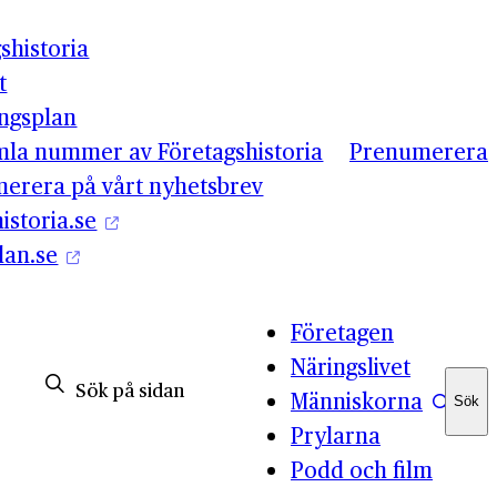
shistoria
t
ingsplan
mla nummer av Företagshistoria
Prenumerera
erera på vårt nyhetsbrev
istoria.se
lan.se
Företagen
Näringslivet
Människorna
Sök
Sök
Prylarna
Podd och film