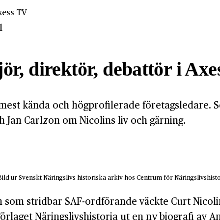
Axess TV
1
ör, direktör, debattör i Ax
 mest kända och högprofilerade företagsledare. 
 Jan Carlzon om Nicolins liv och gärning.
d ur Svenskt Näringslivs historiska arkiv hos Centrum för Näringslivshisto
om stridbar SAF-ordförande väckte Curt Nicolin st
 Förlaget Näringslivshistoria ut en ny biografi a