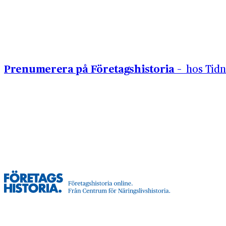
Hoppa till innehåll
Prenumerera på Företagshistoria –
hos Tidn