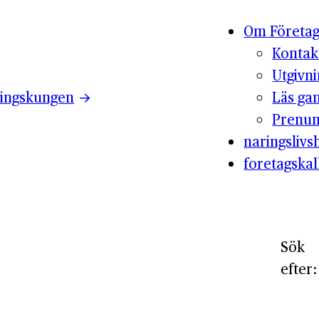
Om Företag
Kontak
Utgivn
ingskungen
Läs ga
Prenum
naringslivsh
foretagskal
Sök
efter: