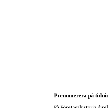
Prenumerera på tidnin
Få Företagshistoria dire