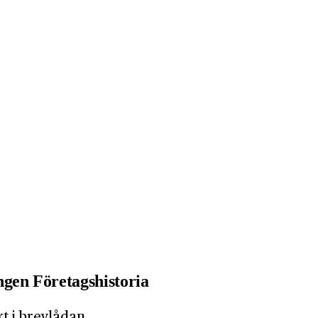
gen Företagshistoria
kt i brevlådan