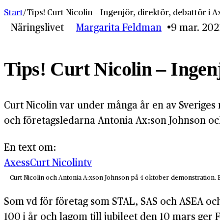
Start
/
Tips! Curt Nicolin – Ingenjör, direktör, debattör i 
Näringslivet
Margarita Feldman
9 mar. 202
Tips! Curt Nicolin – Ingenj
Curt Nicolin var under många år en av Sveriges
och företagsledarna Antonia Ax:son Johnson och
En text om:
Axess
Curt Nicolin
tv
Curt Nicolin och Antonia A:xson Johnson på 4 oktober-demonstration. Bil
Som vd för företag som STAL, SAS och ASEA och s
100 i år och lagom till jubileet den 10 mars ger