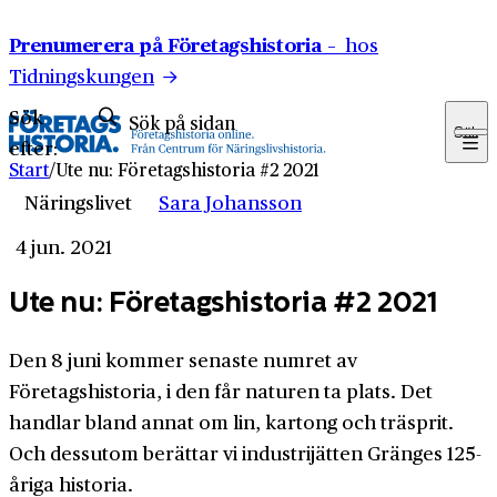
Hoppa till innehåll
Prenumerera på Företagshistoria –
hos
Tidningskungen
Sök
Sök
efter:
Start
/
Ute nu: Företagshistoria #2 2021
Näringslivet
Sara Johansson
4 jun. 2021
Ute nu: Företagshistoria #2 2021
Den 8 juni kommer senaste numret av
Företagshistoria, i den får naturen ta plats. Det
handlar bland annat om lin, kartong och träsprit.
Och dessutom berättar vi industrijätten Gränges 125-
åriga historia.