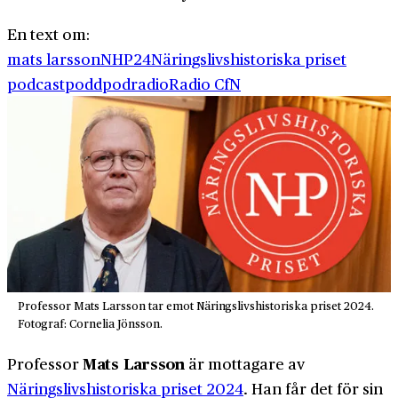
En text om:
mats larsson
NHP24
Näringslivshistoriska priset
podcast
podd
podradio
Radio CfN
Professor Mats Larsson tar emot Näringslivshistoriska priset 2024.
Fotograf: Cornelia Jönsson.
Mats Larsson
Professor
är mot­tagare av
Näringslivshistoriska priset 2024
. Han får det för sin