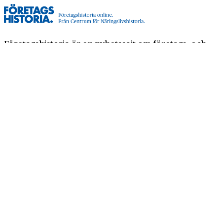
Företagshistoria är en nyhetssajt om företags- och
näringslivshistoria från Centrum för
Näringslivshistoria. Samma innehåll hittar du i
tidskriften Företagshistoria, som vi också ger ut.
Har du frågor om sajten eller vill du prata om ditt
företags historia?
08-634 99 00
info@naringslivshistoria.se
2026 © Centrum för Näringslivshistoria
Producerad av
Generation