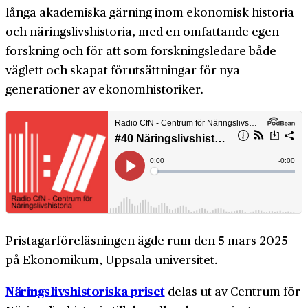
långa akademiska gärning inom ekonomisk historia
och närings­livs­historia, med en omfattande egen
forskning och för att som forsk­nings­­­ledare både
väglett och skapat förut­sättningar för nya
generationer av ekonom­historiker.
Pristagar­föreläsningen ägde rum den 5 mars 2025
på Ekonomikum, Uppsala universitet.
Närings­livs­historiska priset
delas ut av Centrum för