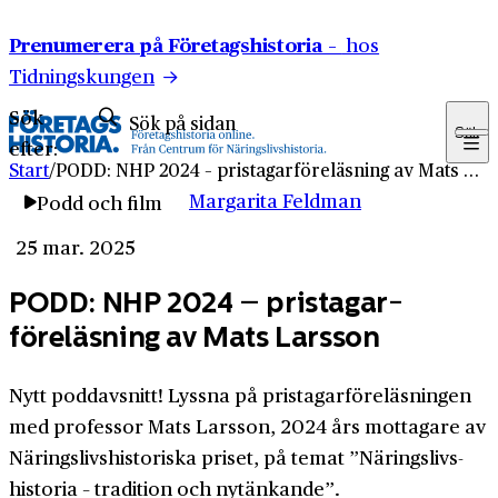
Hoppa till innehåll
Prenumerera på Företagshistoria –
hos
Tidningskungen
Sök
Sök
efter:
Start
/
PODD: NHP 2024 – pris­tagar­föreläsning av Mats Larsson
Margarita Feldman
Podd och film
25 mar. 2025
PODD: NHP 2024 – pris­tagar­
föreläsning av Mats Larsson
Nytt poddavsnitt! Lyssna på pris­tagar­föreläsningen
med professor Mats Larsson, 2024 års mottagare av
Närings­livs­historiska priset, på temat ”Närings­livs­
historia – tradition och nytänkande”.