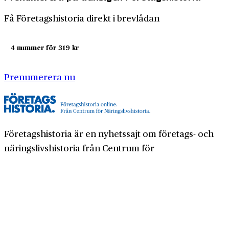
Få Företagshistoria direkt i brevlådan
4 nummer för 319 kr
Prenumerera nu
Företagshistoria är en nyhetssajt om företags- och
näringslivshistoria från Centrum för
Näringslivshistoria. Samma innehåll hittar du i
tidskriften Företagshistoria, som vi också ger ut.
Har du frågor om sajten eller vill du prata om ditt
företags historia?