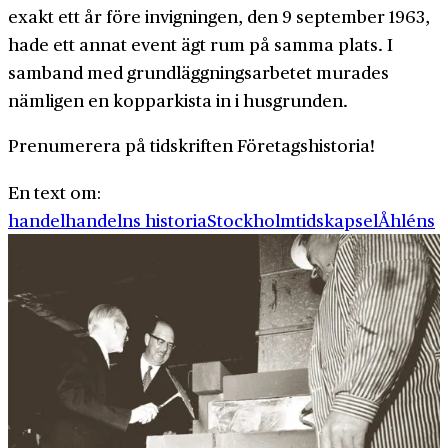
exakt ett år före invigningen, den 9 september 1963,
hade ett annat event ägt rum på samma plats. I
samband med grund­läggnings­arbetet murades
nämligen en koppar­kista in i hus­grunden.
Prenumerera på tidskriften Företagshistoria!
En text om:
handel
handelns historia
Stockholm
tidskapsel
Åhléns