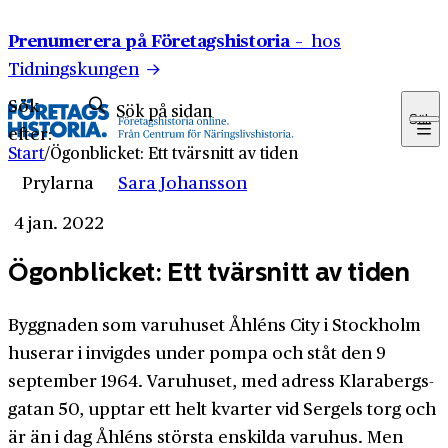
Hoppa till innehåll
Prenumerera på Företagshistoria –
hos
Tidningskungen
Sök
Sök
efter:
Start
/
Ögonblicket: Ett tvärsnitt av tiden
Prylarna
Sara Johansson
4 jan. 2022
Ögonblicket: Ett tvärsnitt av tiden
Byggnaden som varu­huset Åhléns City i Stockholm
huserar i invigdes under pompa och ståt den 9
september 1964. Varuhuset, med adress Klarabergs­
gatan 50, upptar ett helt kvarter vid Sergels torg och
är än i dag Åhléns största enskilda varuhus. Men