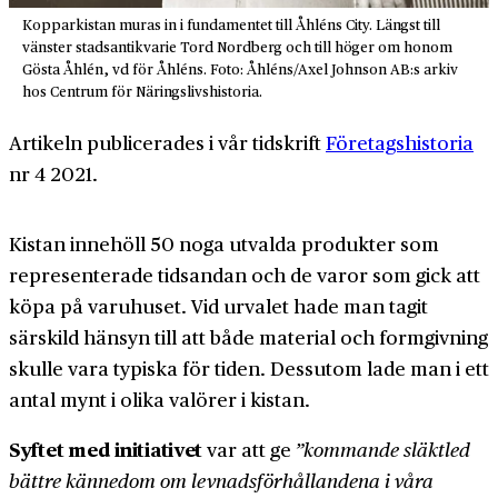
Kopparkistan muras in i fundamentet till Åhléns City. Längst till
vänster stadsantikvarie Tord Nordberg och till höger om honom
Gösta Åhlén, vd för Åhléns. Foto: Åhléns/Axel Johnson AB:s arkiv
hos Centrum för Näringslivshistoria.
Artikeln publicerades i vår tidskrift
Företagshistoria
nr 4 2021.
Kistan innehöll 50 noga utvalda produkter som
representerade tidsandan och de varor som gick att
köpa på varuhuset. Vid urvalet hade man tagit
särskild hänsyn till att både material och formgivning
skulle vara typiska för tiden. Dessutom lade man i ett
antal mynt i olika valörer i kistan.
Syftet med initiativet
var att ge
”kommande släktled
bättre kännedom om levnadsförhållandena i våra