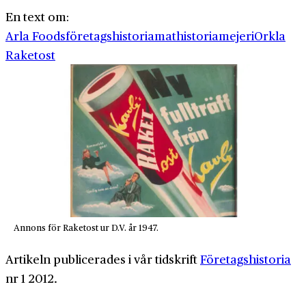
En text om:
Arla Foods
företagshistoria
mathistoria
mejeri
Orkla
Raketost
Annons för Raketost ur D.V. år 1947.
Artikeln publicerades i vår tidskrift
Företagshistoria
nr 1 2012.