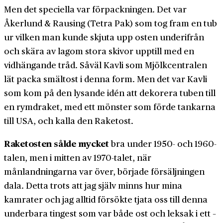
Men det speciella var förpackningen. Det var
Åkerlund & Rausing (Tetra Pak) som tog fram en tub
ur vilken man kunde skjuta upp osten underifrån
och skära av lagom stora skivor upptill med en
vidhängande tråd. Såväl Kavli som Mjölkcentralen
lät packa smältost i denna form. Men det var Kavli
som kom på den lysande idén att dekorera tuben till
en rymdraket, med ett mönster som förde tankarna
till USA, och kalla den Raketost.
Raketosten sålde mycket
bra under 1950- och 1960-
talen, men i mitten av 1970-talet, när
månlandningarna var över, började försäljningen
dala. Detta trots att jag själv minns hur mina
kamrater och jag alltid försökte tjata oss till denna
underbara tingest som var både ost och leksak i ett –