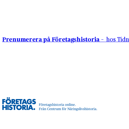
Hoppa till innehåll
Prenumerera på Företagshistoria –
hos Tidn