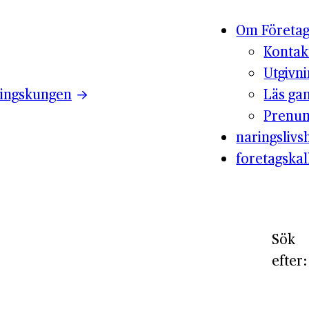
Om Företag
Kontak
Utgivn
ingskungen
Läs ga
Prenum
naringslivsh
foretagskal
Sök
efter: