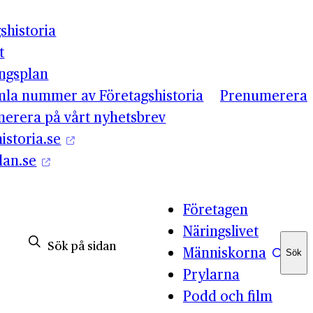
shistoria
t
ingsplan
mla nummer av Företagshistoria
Prenumerera
erera på vårt nyhetsbrev
istoria.se
lan.se
Företagen
Näringslivet
Människorna
Sök
Sök
Prylarna
Podd och film