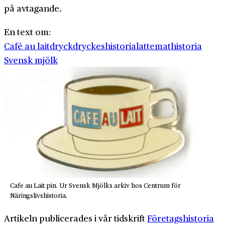
på avtagande.
En text om:
Café au lait
dryck
dryckeshistoria
latte
mathistoria
Svensk mjölk
Cafe au Lait pin. Ur Svensk Mjölks arkiv hos Centrum för
Näringslivshistoria.
Artikeln publicerades i vår tidskrift
Företagshistoria