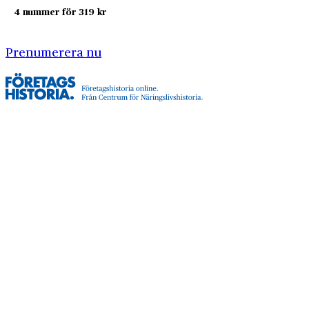
4 nummer för 319 kr
Prenumerera nu
Företagshistoria är en nyhetssajt om företags- och
näringslivshistoria från Centrum för
Näringslivshistoria. Samma innehåll hittar du i
tidskriften Företagshistoria, som vi också ger ut.
Har du frågor om sajten eller vill du prata om ditt
företags historia?
08-634 99 00
info@naringslivshistoria.se