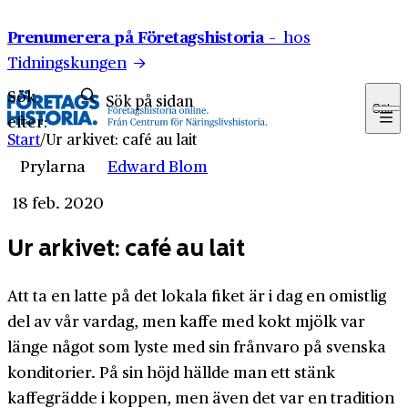
Hoppa till innehåll
Prenumerera på Företagshistoria –
hos
Tidningskungen
Sök
Sök
efter:
Start
/
Ur arkivet: café au lait
Prylarna
Edward Blom
18 feb. 2020
Ur arkivet: café au lait
Att ta en latte på det lokala fiket är i dag en omistlig
del av vår vardag, men kaffe med kokt mjölk var
länge något som lyste med sin frånvaro på svenska
konditorier. På sin höjd hällde man ett stänk
kaffegrädde i koppen, men även det var en tradition