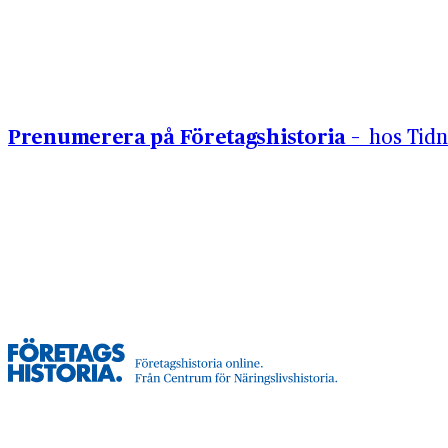
Hoppa till innehåll
Prenumerera på Företagshistoria –
hos Tidn