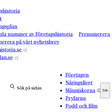
shistoria
t
ingsplan
mla nummer av Företagshistoria
Prenumerera
erera på vårt nyhetsbrev
istoria.se
lan.se
Företagen
Näringslivet
Människorna
Sök
Sök
Prylarna
Podd och film