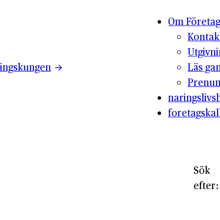
Om Företag
Kontak
Utgivn
ingskungen
Läs ga
Prenum
naringslivsh
foretagskal
Sök
efter: