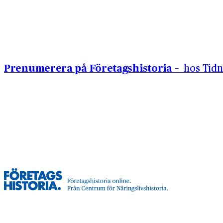
Hoppa till innehåll
Prenumerera på Företagshistoria –
hos Tidn