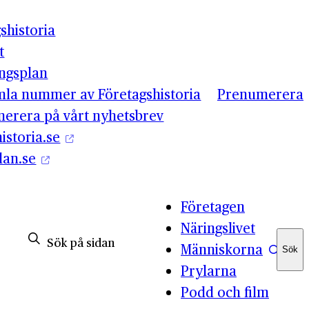
shistoria
t
ingsplan
mla nummer av Företagshistoria
Prenumerera
erera på vårt nyhetsbrev
istoria.se
lan.se
Företagen
Näringslivet
Människorna
Sök
Sök
Prylarna
Podd och film