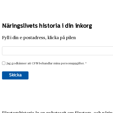
Näringslivets historia i din inkorg
Fyll i din e-postadress, klicka på pilen
Företagshistoria är en nyhetssajt om företags- och näring