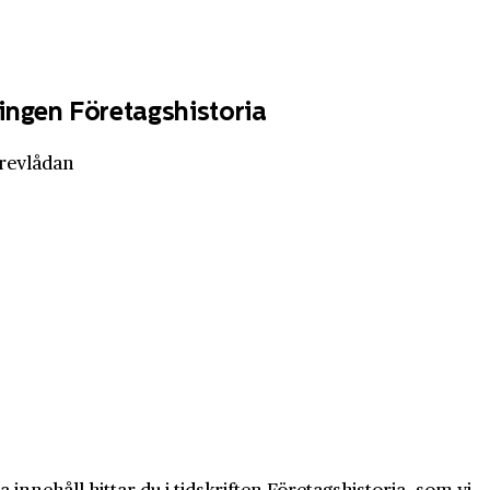
ingen Företagshistoria
brevlådan
innehåll hittar du i tidskriften Företagshistoria, som vi