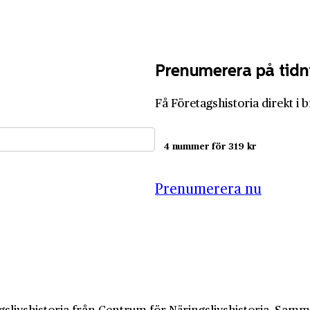
Prenumerera på tidn
Få Företagshistoria direkt i 
4 nummer för 319 kr
Prenumerera nu
slivshistoria från Centrum för Näringslivshistoria. Samma 