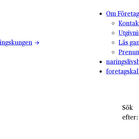
Om Företag
Kontak
Utgivn
ingskungen
Läs ga
Prenum
naringslivsh
foretagskal
Sök
efter: