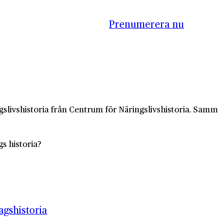
Prenumerera nu
slivshistoria från Centrum för Näringslivshistoria. Samma 
gs historia?
gshistoria