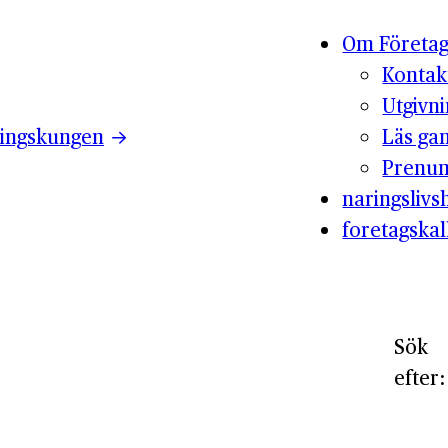
Om Företag
Kontak
Utgivn
ingskungen
Läs ga
Prenum
naringslivsh
foretagskal
Sök
efter: