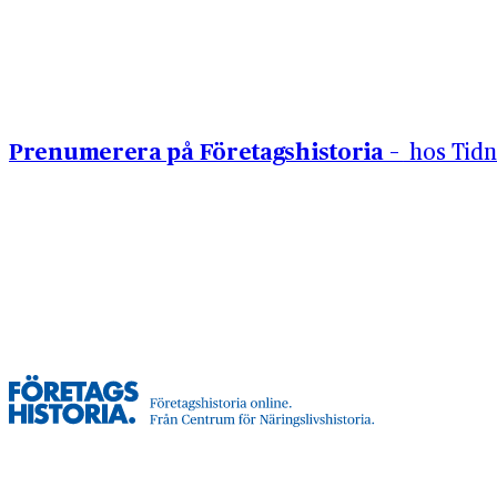
Hoppa till innehåll
Prenumerera på Företagshistoria –
hos Tidn