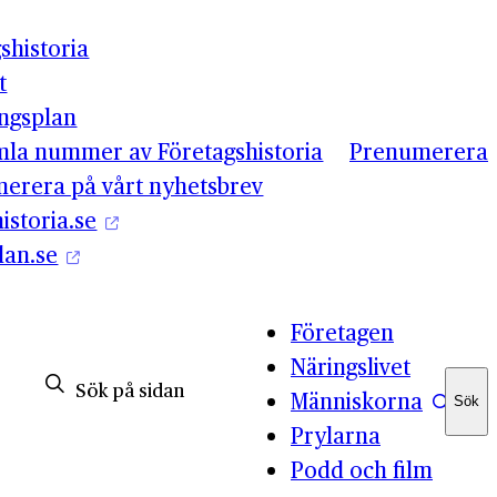
shistoria
t
ingsplan
mla nummer av Företagshistoria
Prenumerera
erera på vårt nyhetsbrev
istoria.se
lan.se
Företagen
Näringslivet
Människorna
Sök
Sök
Prylarna
Podd och film