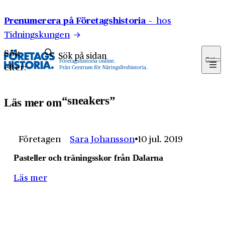
Hoppa till innehåll
Prenumerera på Företagshistoria –
hos
Tidningskungen
Sök
Sök
efter:
sneakers
Läs mer om
Företagen
Sara Johansson
10 jul. 2019
Pasteller och träningsskor från Dalarna
Läs mer