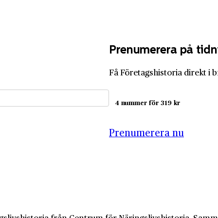
Prenumerera på tidn
Få Företagshistoria direkt i 
4 nummer för 319 kr
Prenumerera nu
slivshistoria från Centrum för Näringslivshistoria. Samma 