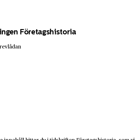
ingen Företagshistoria
brevlådan
innehåll hittar du i tidskriften Företagshistoria, som vi