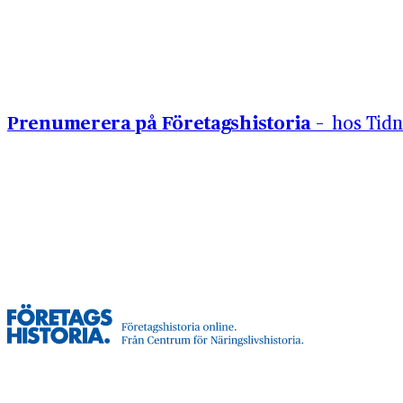
Hoppa till innehåll
Prenumerera på Företagshistoria –
hos Tidn