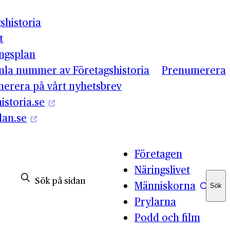
shistoria
t
ingsplan
mla nummer av Företagshistoria
Prenumerera
erera på vårt nyhetsbrev
istoria.se
lan.se
Företagen
Näringslivet
Människorna
Sök
Sök
Prylarna
Podd och film