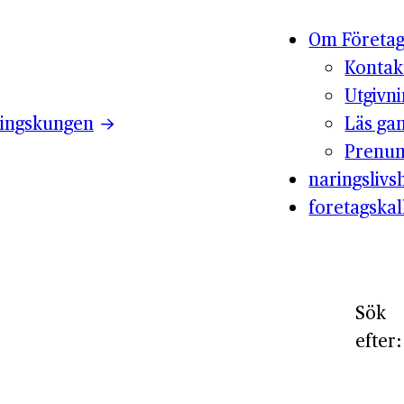
Om Företag
Kontak
Utgivn
ingskungen
Läs ga
Prenum
naringslivsh
foretagskal
Sök
efter: