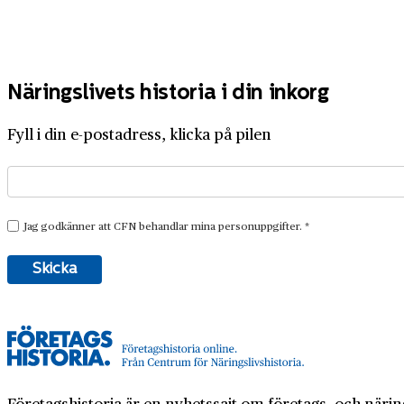
Näringslivets historia i din inkorg
Fyll i din e-postadress, klicka på pilen
Företagshistoria är en nyhetssajt om företags- och näring