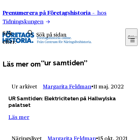
Hoppa till innehåll
Prenumerera på Företagshistoria –
hos
Tidningskungen
Sök
Sök
efter:
ur samtiden
Läs mer om
Ur arkivet
Margarita Feldman
11 maj. 2022
UR Samtiden: Elektriciteten på Hallwylska
palatset
Läs mer
Näringslivet
Margarita Feldman
15 okt. 2021