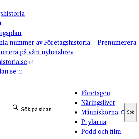
shistoria
t
ingsplan
mla nummer av Företagshistoria
Prenumerera
erera på vårt nyhetsbrev
istoria.se
lan.se
Företagen
Näringslivet
Människorna
Sök
Sök
Prylarna
Podd och film