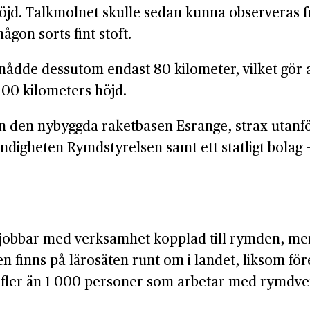
höjd. Talk­molnet skulle sedan kunna observeras 
gon sorts fint stoft.
nådde dessutom endast 80 kilometer, vilket gör at
00 kilometers höjd.
n den nybyggda raketbasen Esrange, strax utanför 
igheten Rymdstyrelsen samt ett statligt bolag
 jobbar med verksamhet kopplad till rymden, men 
n finns på lärosäten runt om i landet, liksom före
fler än 1 000 personer som arbetar med rymd­ve