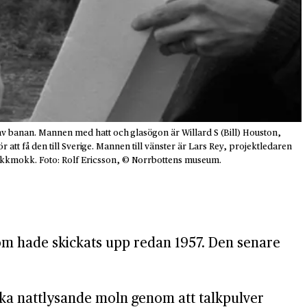
n av banan. Mannen med hatt och glasögon är Willard S (Bill) Houston,
att få den till Sverige. Mannen till vänster är Lars Rey, projektledaren
 Jokkmokk. Foto: Rolf Ericsson, © Norrbottens museum.
som hade skickats upp redan 1957. Den senare
ka natt­lysande moln genom att talk­pulver