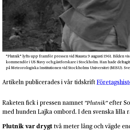
”Plutnik” lyfts upp framför pressen vid Nausta 9 augusti 1961. Bilden v
kommendör i US Navy och gästforskare i Stockholm. Han hade deltagit i u
på Meteorologiska Institutionen vid Stockholms Universitet (MISU). Sv
Artikeln publicerades i vår tidskrift
Företagshis
Raketen fick i pressen namnet
”Plutnik”
efter So
med hunden Lajka ombord. I den svenska lilla r
Plutnik var drygt
två meter lång och vägde end