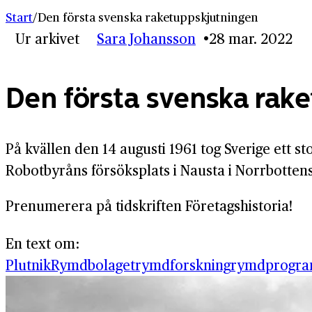
Start
/
Den första svenska raket­uppskjutningen
Ur arkivet
Sara Johansson
28 mar. 2022
Den första svenska rake
På kvällen den 14 augusti 1961 tog Sverige ett s
Robotbyråns försöksplats i Nausta i Norrbottens
Prenumerera på tidskriften Företagshistoria!
En text om:
Plutnik
Rymdbolaget
rymdforskning
rymdprogr