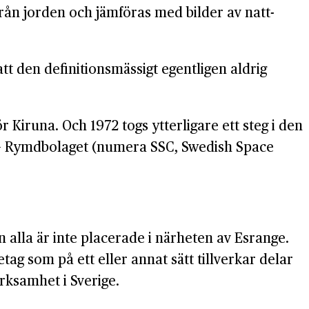
från jorden och jämföras med bilder av natt­
t den definitions­mässigt egentligen aldrig
Kiruna. Och 1972 togs ytterligare ett steg i den
 – Rymdbolaget (numera SSC, Swedish Space
alla är inte placerade i närheten av Esrange.
tag som på ett eller annat sätt tillverkar delar
rksamhet i Sverige.