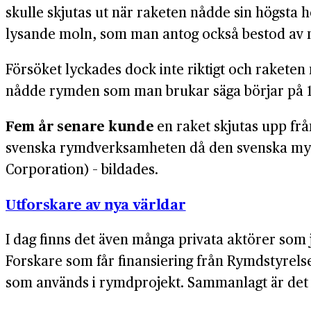
skulle skjutas ut när raketen nådde sin högsta 
lysande moln, som man antog också bestod av nå
Försöket lyckades dock inte riktigt och raketen 
nådde rymden som man brukar säga börjar på 1
Fem år senare kunde
en raket skjutas upp frå
svenska rymdverksamheten då den svenska mynd
Corporation) – bildades.
Utforskare av nya världar
I dag finns det även många privata aktörer som
Forskare som får finansiering från Rymd­styrelse
som används i rymd­projekt. Sammanlagt är det 