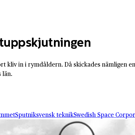
t­uppskjutningen
tort kliv in i rymdåldern. Då skickades nämligen e
 län.
ammet
Sputnik
svensk teknik
Swedish Space Corpor