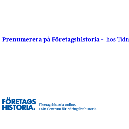
Hoppa till innehåll
Prenumerera på Företagshistoria –
hos Tidn