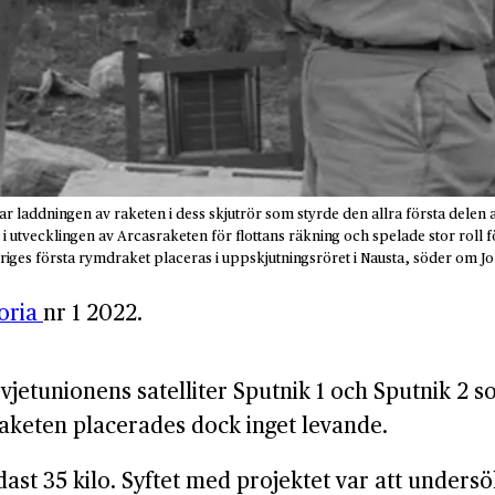
isar laddningen av raketen i dess skjutrör som styrde den allra första dele
tvecklingen av Arcasraketen för flottans räkning och spelade stor roll för 
eriges första rymdraket placeras i uppskjutningsröret i Nausta, söder om
toria
nr 1 2022.
vjetunionens satelliter Sputnik 1 och Sputnik 2 
aketen placerades dock inget levande.
ast 35 kilo. Syftet med projektet var att undersö