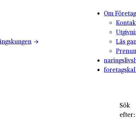
Om Företag
Kontak
Utgivn
ingskungen
Läs ga
Prenum
naringslivsh
foretagskal
Sök
efter: