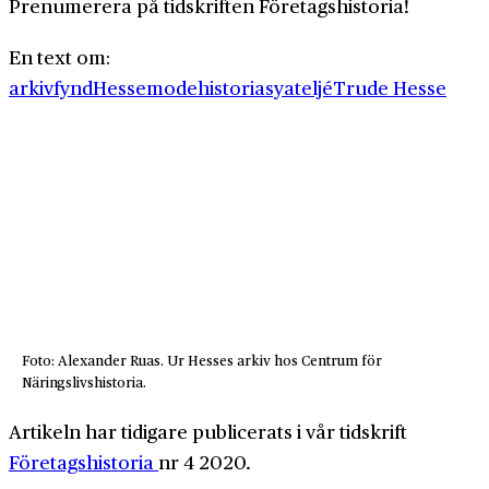
Prenumerera på tidskriften Företagshistoria!
En text om:
arkivfynd
Hesse
modehistoria
syateljé
Trude Hesse
Foto: Alexander Ruas. Ur Hesses arkiv hos Centrum för
Näringslivshistoria.
Artikeln har tidigare publicerats i vår tidskrift
Företagshistoria
nr 4 2020.