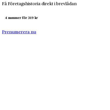
Få Företagshistoria direkt i brevlådan
4 nummer för 319 kr
Prenumerera nu
Företagshistoria är en nyhetssajt om företags- och
näringslivshistoria från Centrum för
Näringslivshistoria. Samma innehåll hittar du i
tidskriften Företagshistoria, som vi också ger ut.
Har du frågor om sajten eller vill du prata om ditt
företags historia?
08-634 99 00