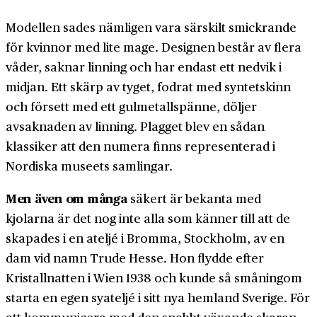
Modellen sades nämligen vara särskilt smickrande
för kvinnor med lite mage. Designen består av flera
våder, saknar linning och har endast ett nedvik i
midjan. Ett skärp av tyget, fodrat med syntetskinn
och försett med ett gulmetallspänne, döljer
avsaknaden av linning. Plagget blev en sådan
klassiker att den numera finns representerad i
Nordiska museets samlingar.
Men även om många
säkert är bekanta med
kjolarna är det nog inte alla som känner till att de
skapades i en ateljé i Bromma, Stockholm, av en
dam vid namn Trude Hesse. Hon flydde efter
Kristallnatten i Wien 1938 och kunde så småningom
starta en egen syateljé i sitt nya hemland Sverige. För
att kommunicera med den snabbt växande skaran