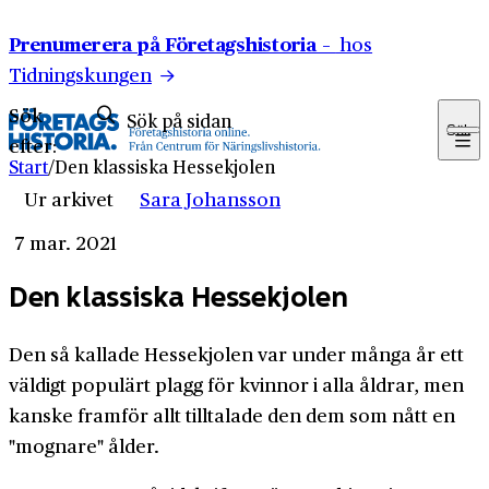
Hoppa till innehåll
Prenumerera på Företagshistoria –
hos
Tidningskungen
Sök
Sök
efter:
Start
/
Den klassiska Hessekjolen
Ur arkivet
Sara Johansson
7 mar. 2021
Den klassiska Hessekjolen
Den så kallade Hessekjolen var under många år ett
väldigt populärt plagg för kvinnor i alla åldrar, men
kanske framför allt tilltalade den dem som nått en
"mognare" ålder.