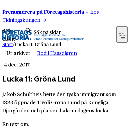
Hoppa till innehåll
Prenumerera på Företagshistoria –
hos
Tidningskungen
Sök
Sök
efter:
Start
/
Lucka 11: Gröna Lund
Ur arkivet
Bodil Hasselgren
4 dec. 2017
Lucka 11: Gröna Lund
Jakob Schultheis hette den tyska immigrant som
1883 öppnade Tivoli Gröna Lund på Kungliga
Djurgården och platsen bakom dagens lucka.
En text om: