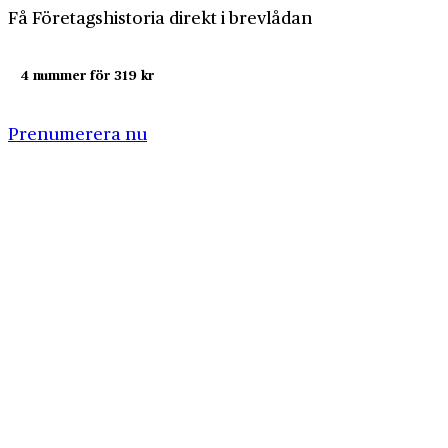
Få Företagshistoria direkt i brevlådan
4 nummer för 319 kr
Prenumerera nu
Företagshistoria är en nyhetssajt om företags- och
näringslivshistoria från Centrum för
Näringslivshistoria. Samma innehåll hittar du i
tidskriften Företagshistoria, som vi också ger ut.
Har du frågor om sajten eller vill du prata om ditt
företags historia?
08-634 99 00