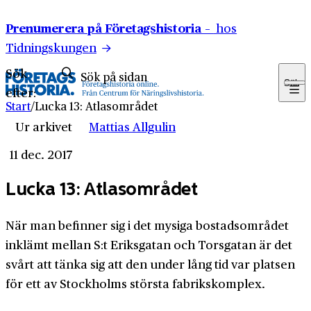
Hoppa till innehåll
Prenumerera på Företagshistoria –
hos
Tidningskungen
Sök
Sök
efter:
Start
/
Lucka 13: Atlasområdet
Ur arkivet
Mattias Allgulin
11 dec. 2017
Lucka 13: Atlasområdet
När man befinner sig i det mysiga bostadsområdet
inklämt mellan S:t Eriksgatan och Torsgatan är det
svårt att tänka sig att den under lång tid var platsen
för ett av Stockholms största fabrikskomplex.