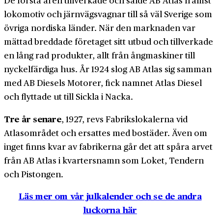
De första åren tillverkade och sålde AB Atlas främst
lokomotiv och järnvägsvagnar till så väl Sverige som
övriga nordiska länder. När den marknaden var
mättad breddade företaget sitt utbud och tillverkade
en lång rad produkter, allt från ångmaskiner till
nyckelfärdiga hus. År 1924 slog AB Atlas sig samman
med AB Diesels Motorer, fick namnet Atlas Diesel
och flyttade ut till Sickla i Nacka.
Tre år senare
, 1927, revs Fabrikslokalerna vid
Atlasområdet och ersattes med bostäder. Även om
inget finns kvar av fabrikerna går det att spåra arvet
från AB Atlas i kvartersnamn som Loket, Tendern
och Pistongen.
Läs mer om vår julkalender och se de andra
luckorna här