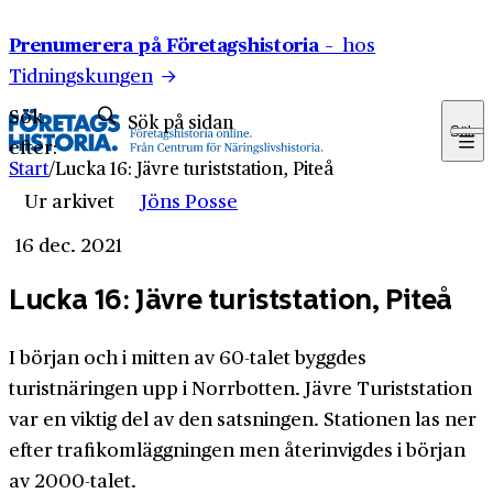
Hoppa till innehåll
Prenumerera på Företagshistoria –
hos
Tidningskungen
Sök
Sök
efter:
Start
/
Lucka 16: Jävre turiststation, Piteå
Ur arkivet
Jöns Posse
16 dec. 2021
Lucka 16: Jävre turiststation, Piteå
I början och i mitten av 60-talet byggdes
turistnäringen upp i Norrbotten. Jävre Turiststation
var en viktig del av den satsningen. Stationen las ner
efter trafikomläggningen men återinvigdes i början
av 2000-talet.