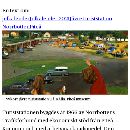
En text om:
julkalender
Julkalender 2021
Jävre turiststation
Norrbotten
Piteå
Vykort Jävre turiststation u å. Källa: Piteå museum.
Turiststationen byggdes år 1966 av Norrbottens
Trafikförbund med ekonomiskt stöd från Piteå
Kommun och med arbetsmarknadsmedel. Den