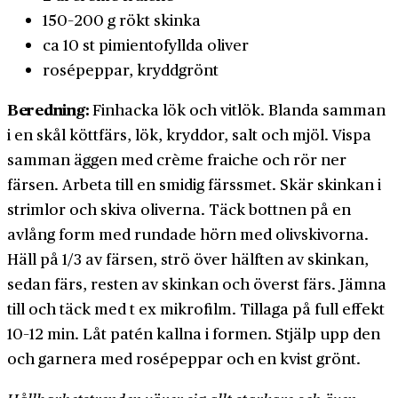
150–200 g rökt skinka
ca 10 st pimientofyllda oliver
rosépeppar, kryddgrönt
Beredning:
Finhacka lök och vitlök. Blanda samman
i en skål köttfärs, lök, kryddor, salt och mjöl. Vispa
samman äggen med crème fraiche och rör ner
färsen. Arbeta till en smidig färssmet. Skär skinkan i
strimlor och skiva oliverna. Täck bottnen på en
avlång form med rundade hörn med olivskivorna.
Häll på 1/3 av färsen, strö över hälften av skinkan,
sedan färs, resten av skinkan och överst färs. Jämna
till och täck med t ex mikrofilm. Tillaga på full effekt
10–12 min. Låt patén kallna i formen. Stjälp upp den
och garnera med rosépeppar och en kvist grönt.