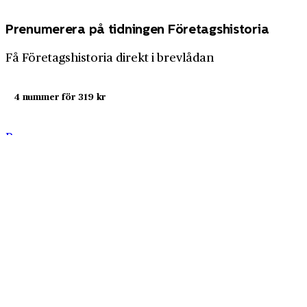
Prenumerera på tidningen Företagshistoria
Få Företagshistoria direkt i brevlådan
4 nummer för 319 kr
Prenumerera nu
Företagshistoria är en nyhetssajt om företags- och
näringslivshistoria från Centrum för
Näringslivshistoria. Samma innehåll hittar du i
tidskriften Företagshistoria, som vi också ger ut.
Har du frågor om sajten eller vill du prata om ditt