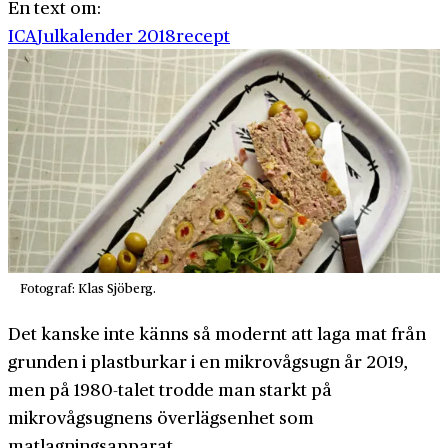
En text om:
ICA
Julkalender 2018
recept
Fotograf: Klas Sjöberg.
Det kanske inte känns så modernt att laga mat från
grunden i plastburkar i en mikrovågsugn år 2019,
men på 1980-talet trodde man starkt på
mikrovågsugnens överlägsenhet som
matlagningsapparat.