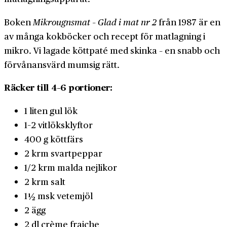
Boken
Mikrougnsmat – Glad i mat nr 2
från 1987 är en
av många kokböcker och recept för matlagning i
mikro. Vi lagade köttpaté med skinka – en snabb och
förvånansvärd mumsig rätt.
Räcker till 4–6 portioner:
1 liten gul lök
1–2 vitlöksklyftor
400 g köttfärs
2 krm svartpeppar
1/2 krm malda nejlikor
2 krm salt
1 ½ msk vetemjöl
2 ägg
2 dl crème fraiche