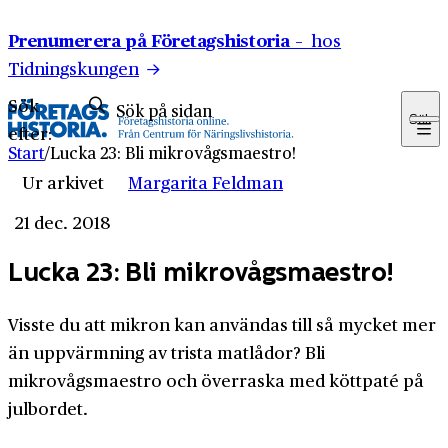
Hoppa till innehåll
Prenumerera på Företagshistoria –
hos
Tidningskungen
Sök
Sök
efter:
Start
/
Lucka 23: Bli mikrovågsmaestro!
Ur arkivet
Margarita Feldman
21 dec. 2018
Lucka 23: Bli mikrovågsmaestro!
Visste du att mikron kan användas till så mycket mer
än uppvärmning av trista matlådor? Bli
mikrovågsmaestro och överraska med köttpaté på
julbordet.