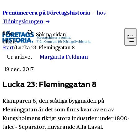
Hoppa till innehåll
Prenumerera på Företagshistoria –
hos
Tidningskungen
Sök
Sök
efter:
Start
/
Lucka 23: Fleminggatan 8
Ur arkivet
Margarita Feldman
19 dec. 2017
Lucka 23: Fleminggatan 8
Klamparen 8, den ståtliga byggnaden på
Fleminggatan är det som finns kvar av en av
Kungsholmens riktigt stora industrier under 1800-
talet – Separator, nuvarande Alfa Laval.