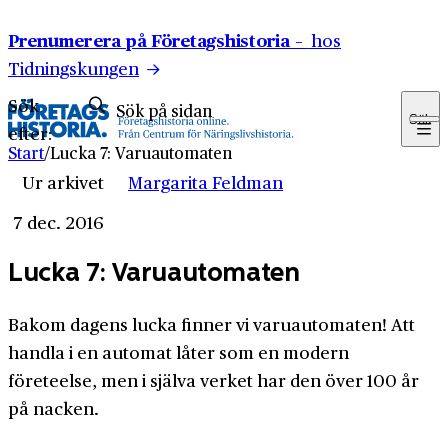
Hoppa till innehåll
Prenumerera på Företagshistoria –
hos
Tidningskungen
Sök
Sök
efter:
Start
/
Lucka 7: Varuautomaten
Ur arkivet
Margarita Feldman
7 dec. 2016
Lucka 7: Varuautomaten
Bakom dagens lucka finner vi varuautomaten! Att
handla i en automat låter som en modern
företeelse, men i själva verket har den över 100 år
på nacken.