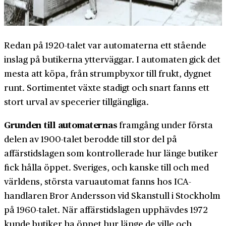
Redan på 1920-talet var automaterna ett stående
inslag på butikerna ytterväggar. I automaten gick det
mesta att köpa, från strumpbyxor till frukt, dygnet
runt. Sortimentet växte stadigt och snart fanns ett
stort urval av specerier tillgängliga.
Grunden till automaternas
framgång under första
delen av 1900-talet berodde till stor del på
affärstidslagen som kontrollerade hur länge butiker
fick hålla öppet. Sveriges, och kanske till och med
världens, största varuautomat fanns hos ICA-
handlaren Bror Andersson vid Skanstull i Stockholm
på 1960-talet. När affärstidslagen upphävdes 1972
kunde butiker ha öppet hur länge de ville och