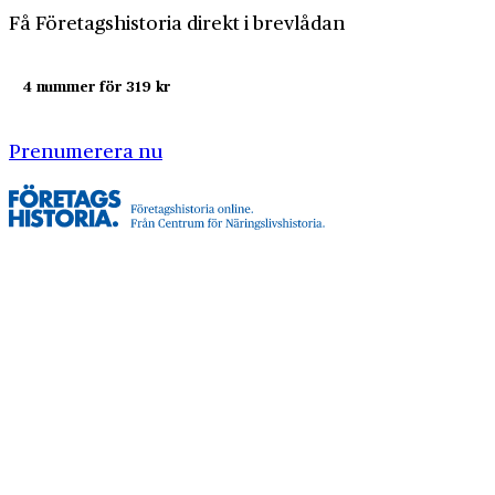
Få Företagshistoria direkt i brevlådan
4 nummer för 319 kr
Prenumerera nu
Företagshistoria är en nyhetssajt om företags- och
näringslivshistoria från Centrum för
Näringslivshistoria. Samma innehåll hittar du i
tidskriften Företagshistoria, som vi också ger ut.
Har du frågor om sajten eller vill du prata om ditt
företags historia?