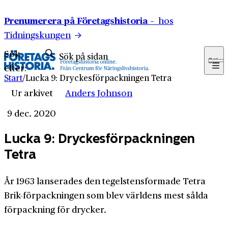
Hoppa till innehåll
Prenumerera på Företagshistoria –
hos
Tidningskungen
Sök
Sök
efter:
Start
/
Lucka 9: Dryckes­förpackningen Tetra
Ur arkivet
Anders Johnson
9 dec. 2020
Lucka 9: Dryckes­förpackningen
Tetra
År 1963 lanserades den tegelstensformade Tetra
Brik-förpackningen som blev världens mest sålda
förpackning för drycker.