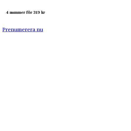
4 nummer för 319 kr
Prenumerera nu
Företagshistoria är en nyhetssajt om företags- och
näringslivshistoria från Centrum för
Näringslivshistoria. Samma innehåll hittar du i
tidskriften Företagshistoria, som vi också ger ut.
Har du frågor om sajten eller vill du prata om ditt
företags historia?
08-634 99 00
info@naringslivshistoria.se