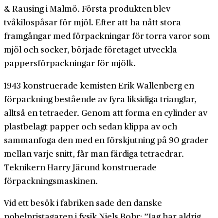
& Rausing i Malmö. Första produkten blev
tvåkilospåsar för mjöl. Efter att ha nått stora
framgångar med förpackningar för torra varor som
mjöl och socker, började företaget utveckla
pappersförpackningar för mjölk.
1943 konstruerade kemisten Erik Wallenberg en
förpackning bestående av fyra liksidiga trianglar,
alltså en tetraeder. Genom att forma en cylinder av
plastbelagt papper och sedan klippa av och
sammanfoga den med en förskjutning på 90 grader
mellan varje snitt, får man färdiga tetraedrar.
Teknikern Harry Järund konstruerade
förpackningsmaskinen.
Vid ett besök i fabriken sade den danske
nobelpristagaren i fysik Niels Bohr: ”Jag har aldrig