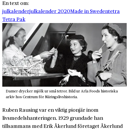
En text om:
julkalender
julkalender 2020
Made in Sweden
tetra
Tetra Pak
Damer drycker mjölk ur små tetror. Bild ur Arla Foods historiska
arkiv hos Centrum för Näringslivshistoria.
Ruben Rausing var en viktig pionjär inom
livsmedelshanteringen. 1929 grundade han
tillsammans med Erik Åkerlund företaget Åkerlund