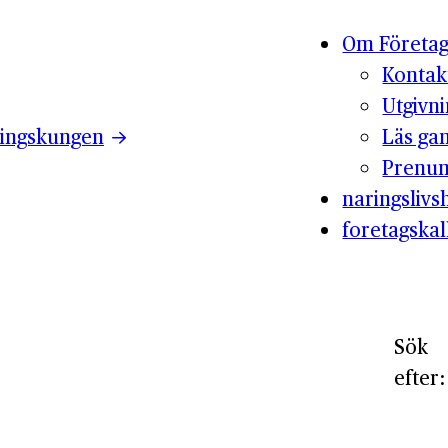
Om Företag
Kontak
Utgivn
ingskungen
Läs ga
Prenum
naringslivsh
foretagskal
Sök
efter: