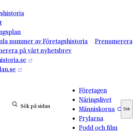
shistoria
t
ingsplan
mla nummer av Företagshistoria
Prenumerera
erera på vårt nyhetsbrev
istoria.se
lan.se
Företagen
Näringslivet
Människorna
Sök
Sök
Prylarna
Podd och film