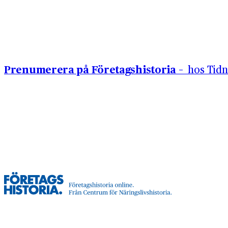
Hoppa till innehåll
Prenumerera på Företagshistoria –
hos Tidn