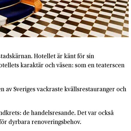
adskärnan. Hotellet är känt för sin
tellets karaktär och väsen: som en teaterscen
en av Sveriges vackraste kvällsrestauranger och
undkrets: de handelsresande. Det var också
nför dyrbara renoveringsbehov.