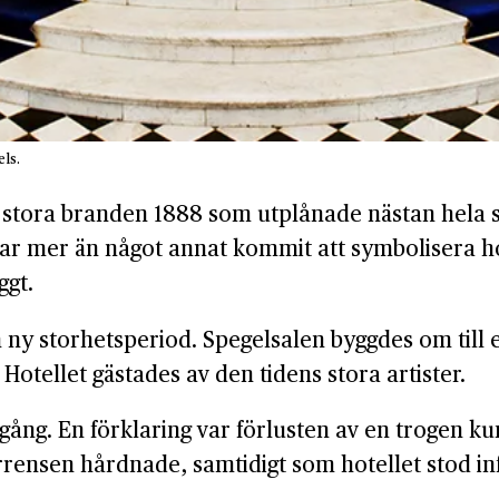
els.
 stora branden 1888 som utplånade nästan hela st
ar mer än något annat kommit att symbolisera ho
ggt.
 ny storhetsperiod. Spegelsalen byggdes om till 
 Hotellet gästades av den tidens stora artister.
ång. En förklaring var förlusten av en trogen k
rrensen hårdnade, samtidigt som hotellet stod i