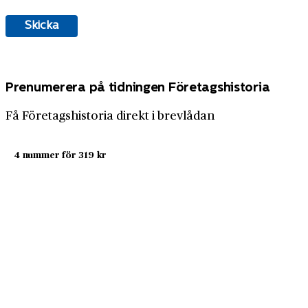
Prenumerera på tidningen Företagshistoria
Få Företagshistoria direkt i brevlådan
4 nummer för 319 kr
Prenumerera nu
Företagshistoria är en nyhetssajt om företags- och
näringslivshistoria från Centrum för