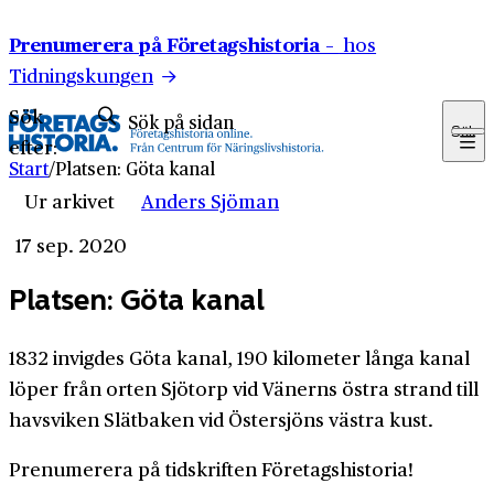
Hoppa till innehåll
Prenumerera på Företagshistoria –
hos
Tidningskungen
Sök
Sök
efter:
Start
/
Platsen: Göta kanal
Ur arkivet
Anders Sjöman
17 sep. 2020
Platsen: Göta kanal
1832 invigdes Göta kanal, 190 kilometer långa kanal
löper från orten Sjötorp vid Vänerns östra strand till
havsviken Slätbaken vid Östersjöns västra kust.
Prenumerera på tidskriften Företagshistoria!