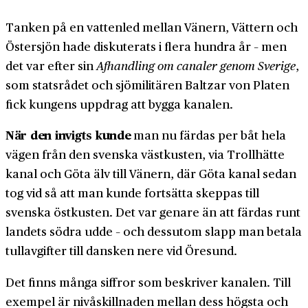
Tanken på en vattenled mellan Vänern, Vättern och
Östersjön hade diskuterats i flera hundra år – men
det var efter sin
Afhandling om canaler genom Sverige
,
som statsrådet och sjömilitären Baltzar von Platen
fick kungens uppdrag att bygga kanalen.
När den invigts kunde
man nu färdas per båt hela
vägen från den svenska västkusten, via Trollhätte
kanal och Göta älv till Vänern, där Göta kanal sedan
tog vid så att man kunde fortsätta skeppas till
svenska östkusten. Det var genare än att färdas runt
landets södra udde – och dessutom slapp man betala
tullavgifter till dansken nere vid Öresund.
Det finns många siffror som beskriver kanalen. Till
exempel är nivåskillnaden mellan dess högsta och