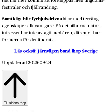
tält har mer kommit att förknippas med ungdoms­
festivaler och fjäll­vandring.
Samtidigt blir fyr­hjuls­drivna
bilar med terräng­
egenskaper allt vanligare. Så det bilburna natur­
intresset har inte avtagit med åren, däremot har
formerna för det ändrats.
Läs också: Järnvägen band ihop Sverige
Uppdaterad 2025-09-24
Till sidans topp