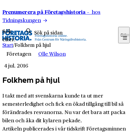
Hoppa till innehåll
Prenumerera på Företagshistoria –
hos
Tidningskungen
Sök
Sök
efter:
Start
/
Folkhem på hjul
Företagen
Olle Wilson
4 jul. 2016
Folkhem på hjul
I takt med att svenskarna kunde ta ut mer
semesterledighet och fick en ökad tillgång till bil så
förändrades resvanorna. Nu var det bara att packa
bilen och åka dit kylaren pekade.
Artikeln publicerades i vår tidskrift Företagsminnen