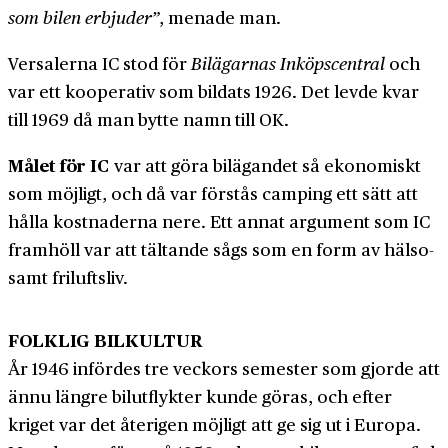
som bilen erbjuder”
, menade man.
Versalerna IC stod för
Bilägarnas Inköps­central
och
var ett kooperativ som bildats 1926. Det levde kvar
till 1969 då man bytte namn till OK.
Målet för IC
var att göra bil­ägandet så ekonomiskt
som möjligt, och då var förstås camping ett sätt att
hålla kostnaderna nere. Ett annat argument som IC
framhöll var att tältande sågs som en form av hälso­
samt fri­lufts­liv.
FOLKLIG BILKULTUR
År 1946 infördes tre veckors semester som gjorde att
ännu längre bil­utflykter kunde göras, och efter
kriget var det återigen möjligt att ge sig ut i Europa.