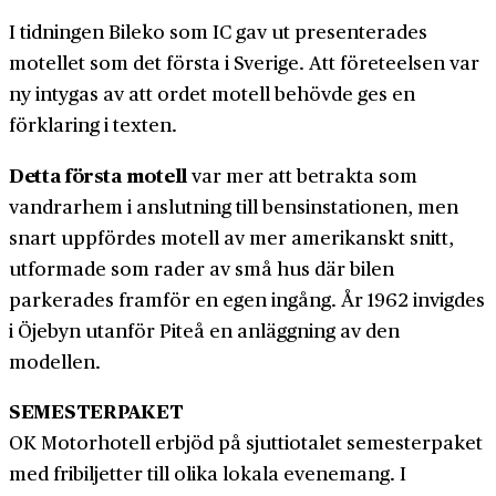
I tidningen Bileko som IC gav ut presenterades
motellet som det första i Sverige. Att företeelsen var
ny intygas av att ordet motell behövde ges en
förklaring i texten.
Detta första motell
var mer att betrakta som
vandrar­hem i anslutning till bensin­stationen, men
snart uppfördes motell av mer amerikanskt snitt,
utformade som rader av små hus där bilen
parkerades framför en egen ingång. År 1962 invigdes
i Öjebyn utanför Piteå en anläggning av den
modellen.
SEMESTERPAKET
OK Motor­hotell erbjöd på sjuttio­talet semester­paket
med fri­biljetter till olika lokala evenemang. I