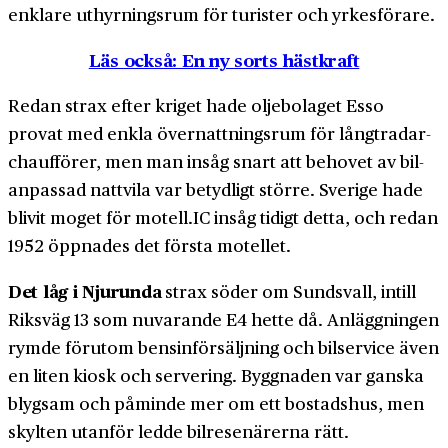
enklare uthyrnings­rum för turister och yrkes­förare.
Läs också: En ny sorts hästkraft
Redan strax efter kriget hade oljebolaget Esso
provat med enkla över­nattnings­rum för långtradar­
chaufförer, men man insåg snart att behovet av bil­
anpassad natt­vila var betydligt större. Sverige hade
blivit moget för motell.IC insåg tidigt detta, och redan
1952 öppnades det första motellet.
Det låg i Njurunda
strax söder om Sundsvall, intill
Riksväg 13 som nuvarande E4 hette då. Anläggningen
rymde förutom bensin­försäljning och bil­service även
en liten kiosk och servering. Byggnaden var ganska
blygsam och påminde mer om ett bostads­hus, men
skylten utanför ledde bil­resenärerna rätt.