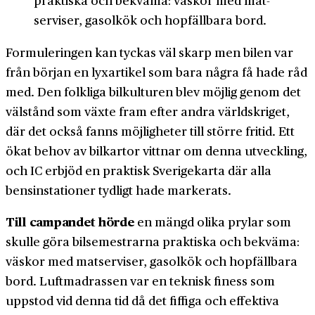
praktiska och bekväma: väskor med mat­
serviser, gasol­kök och hop­fäll­bara bord.
Formuleringen kan tyckas väl skarp men bilen var
från början en lyx­artikel som bara några få hade råd
med. Den folkliga bil­kulturen blev möjlig genom det
väl­stånd som växte fram efter andra världs­kriget,
där det också fanns möjligheter till större fri­tid. Ett
ökat behov av bil­kartor vittnar om denna utveckling,
och IC erbjöd en praktisk Sverige­karta där alla
bensin­stationer tydligt hade markerats.
Till campandet hörde
en mängd olika prylar som
skulle göra bil­semestrarna praktiska och bekväma:
väskor med mat­serviser, gasol­kök och hop­fäll­bara
bord. Luft­madrassen var en teknisk finess som
uppstod vid denna tid då det fiffiga och effektiva