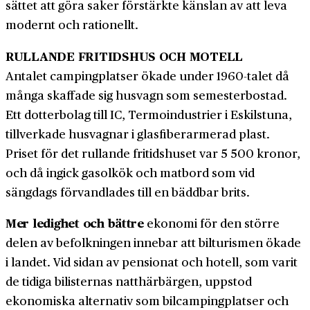
sättet att göra saker förstärkte känslan av att leva
modernt och rationellt.
RULLANDE FRITIDSHUS OCH MOTELL
Antalet camping­platser ökade under 1960-talet då
många skaffade sig husvagn som semester­bostad.
Ett dotter­bolag till IC, Termoindustrier i Eskilstuna,
till­verkade hus­vagnar i glas­fiber­armerad plast.
Priset för det rullande fri­tids­huset var 5 500 kronor,
och då ingick gasol­kök och mat­bord som vid
sängdags för­vandlades till en bädd­bar brits.
Mer ledighet och bättre
ekonomi för den större
delen av befolkningen innebar att bil­turismen ökade
i landet. Vid sidan av pensionat och hotell, som varit
de tidiga bilisternas natt­härbärgen, uppstod
ekonomiska alternativ som bil­camping­platser och