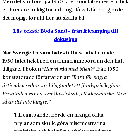
Men det var först på 1950-talet som bil­semestern fick
en bredare folklig förankring, då väl­ståndet gjorde
det möjligt för allt fler att skaffa bil.
Läs också: Böda Sand – från fricamping till
dokusåpa
När Sverige förvandlades
till bil­samhälle under
1950-talet fick bilen en annan innebörd än den haft
tidigare. I boken
”Har vi råd med bilen?”
från 1956
konstaterade författaren att
”Bara för några
årtionden sedan var bil­ägandet ett få­tals­privilegium.
Privat­bilen var en över­klass­leksak, ett klass­märke. Men
så är det inte längre.”
Till campandet hörde en mängd olika
prylar som skulle göra bil­semestrarna