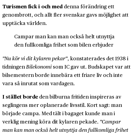
Turismen fick i och med
denna förändring ett
genombrott, och allt fler svenskar gavs möjlighet att
upptäcka världen.
Campar man kan man också helt utnyttja
den fullkomliga frihet som bilen erbjuder
”Nu kör vi dit kylaren pekar”
, konstaterades det 1938 i
tidningen
Bilekonomi
som IC gav ut. Budskapet var att
bil­semestern borde innebära ett friare liv och inte
vara så inrutat som vardagen.
I stället borde
den bilburna fri­tiden inspireras av
seglingens mer oplanerade livsstil. Kort sagt: man
började campa. Med tält i bagaget kunde man i
verklig mening köra dit kylaren pekade.
”Campar
man kan man också helt utnyttja den fullkomliga frihet