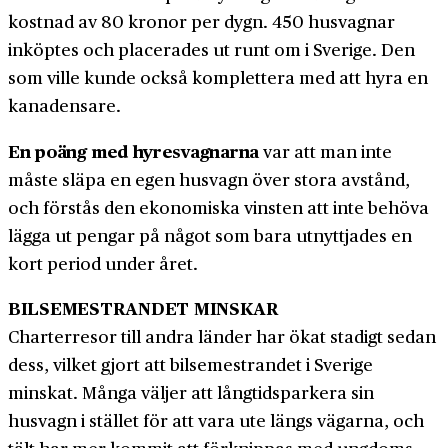
kostnad av 80 kronor per dygn. 450 husvagnar
inköptes och placerades ut runt om i Sverige. Den
som ville kunde också komplettera med att hyra en
kanadensare.
En poäng med hyres­vagnarna
var att man inte
måste släpa en egen hus­vagn över stora avstånd,
och förstås den ekonomiska vinsten att inte behöva
lägga ut pengar på något som bara utnyttjades en
kort period under året.
BILSEMESTRANDET MINSKAR
Charter­resor till andra länder har ökat stadigt sedan
dess, vilket gjort att bil­semestrandet i Sverige
minskat. Många väljer att långtids­parkera sin
husvagn i stället för att vara ute längs vägarna, och