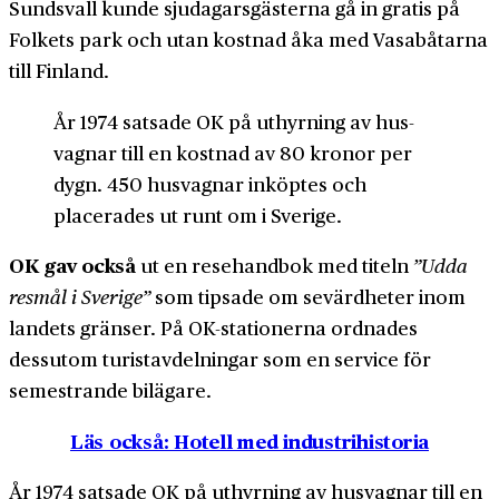
Sundsvall kunde sju­dagars­gästerna gå in gratis på
Folkets park och utan kostnad åka med Vasa­båtarna
till Finland.
År 1974 satsade OK på uthyrning av hus­
vagnar till en kostnad av 80 kronor per
dygn. 450 husvagnar inköptes och
placerades ut runt om i Sverige.
OK gav också
ut en rese­handbok med titeln
”Udda
resmål i Sverige”
som tipsade om sevärd­heter inom
landets gränser. På OK-stationerna ordnades
dessutom turist­avdelningar som en service för
semestrande bilägare.
Läs också: Hotell med industrihistoria
År 1974 satsade OK på uthyrning av hus­vagnar till en