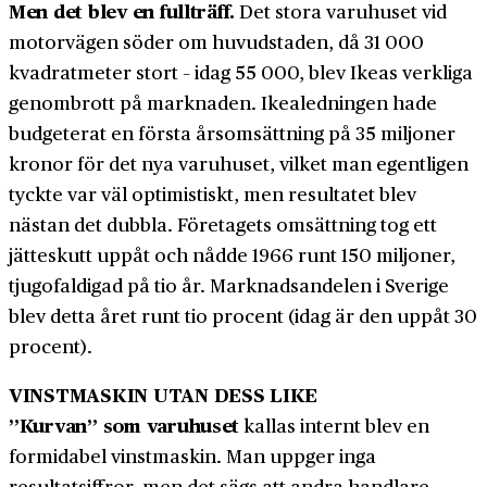
Men det blev en fullträff.
Det stora varuhuset vid
motorvägen söder om huvudstaden, då 31 000
kvadratmeter stort – idag 55 000, blev Ikeas verkliga
genombrott på marknaden. Ikealedningen hade
budgeterat en första årsomsättning på 35 miljoner
kronor för det nya varuhuset, vilket man egentligen
tyckte var väl optimistiskt, men resultatet blev
nästan det dubbla. Företagets omsättning tog ett
jätteskutt uppåt och nådde 1966 runt 150 miljoner,
tjugofaldigad på tio år. Marknadsandelen i Sverige
blev detta året runt tio procent (idag är den uppåt 30
procent).
VINSTMASKIN UTAN DESS LIKE
”Kurvan” som varuhuset
kallas internt blev en
formidabel vinstmaskin. Man uppger inga
resultatsiffror, men det sägs att andra handlare