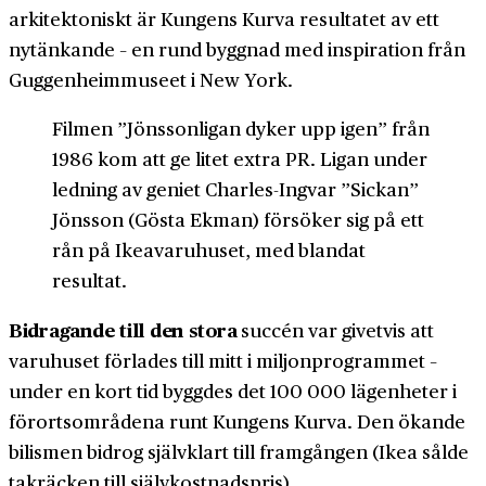
arkitektoniskt är Kungens Kurva resultatet av ett
nytänkande – en rund byggnad med inspiration från
Guggenheimmuseet i New York.
Filmen ”Jönssonligan dyker upp igen” från
1986 kom att ge litet extra PR. Ligan under
ledning av geniet Charles-Ingvar ”Sickan”
Jönsson (Gösta Ekman) försöker sig på ett
rån på Ikeavaruhuset, med blandat
resultat.
Bidragande till den stora
succén var givetvis att
varuhuset förlades till mitt i miljonprogrammet –
under en kort tid byggdes det 100 000 lägenheter i
förortsområdena runt Kungens Kurva. Den ökande
bilismen bidrog självklart till framgången (Ikea sålde
takräcken till självkostnadspris).