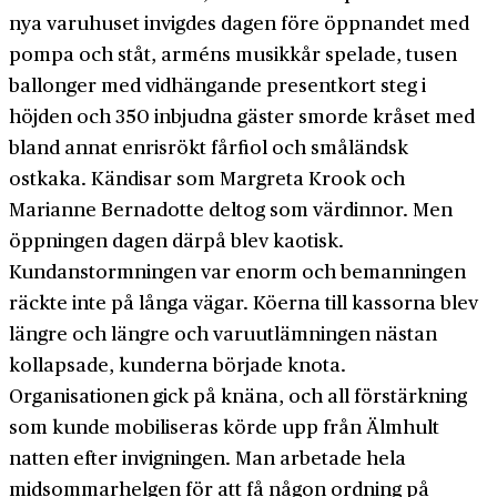
nya varuhuset invigdes dagen före öppnandet med
pompa och ståt, arméns musikkår spelade, tusen
ballonger med vidhängande presentkort steg i
höjden och 350 inbjudna gäster smorde kråset med
bland annat enrisrökt fårfiol och småländsk
ostkaka. Kändisar som Margreta Krook och
Marianne Bernadotte deltog som värdinnor. Men
öppningen dagen därpå blev kaotisk.
Kundanstormningen var enorm och bemanningen
räckte inte på långa vägar. Köerna till kassorna blev
längre och längre och varuutlämningen nästan
kollapsade, kunderna började knota.
Organisationen gick på knäna, och all förstärkning
som kunde mobiliseras körde upp från Älmhult
natten efter invigningen. Man arbetade hela
midsommarhelgen för att få någon ordning på