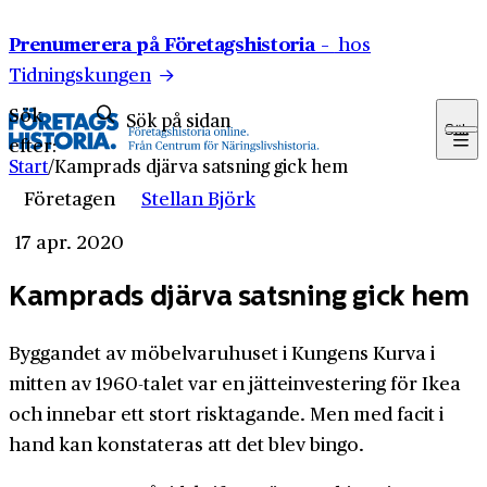
Hoppa till innehåll
Prenumerera på Företagshistoria –
hos
Tidningskungen
Sök
Sök
efter:
Start
/
Kamprads djärva satsning gick hem
Företagen
Stellan Björk
17 apr. 2020
Kamprads djärva satsning gick hem
Byggandet av möbelvaruhuset i Kungens Kurva i
mitten av 1960-talet var en jätteinvestering för Ikea
och innebar ett stort risktagande. Men med facit i
hand kan konstateras att det blev bingo.