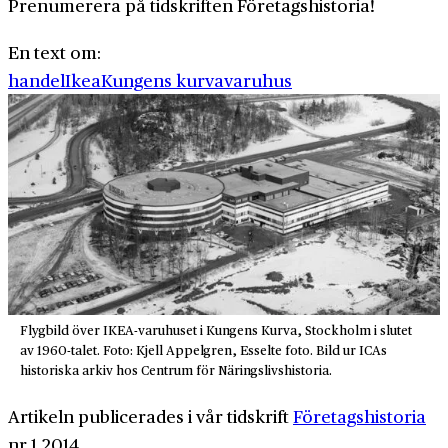
Prenumerera på tidskriften Företagshistoria!
En text om:
handel
Ikea
Kungens kurva
varuhus
Flygbild över IKEA-varuhuset i Kungens Kurva, Stockholm i slutet
av 1960-talet. Foto: Kjell Appelgren, Esselte foto. Bild ur ICAs
historiska arkiv hos Centrum för Näringslivshistoria.
Artikeln publicerades i vår tidskrift
Företagshistoria
nr 1 2014.