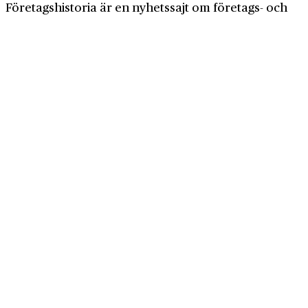
Företagshistoria är en nyhetssajt om företags- och
näringslivshistoria från Centrum för
Näringslivshistoria. Samma innehåll hittar du i
tidskriften Företagshistoria, som vi också ger ut.
Har du frågor om sajten eller vill du prata om ditt
företags historia?
08-634 99 00
info@naringslivshistoria.se
2026 © Centrum för Näringslivshistoria
Producerad av
Generation
Om Företagshistoria
Webbplatskarta