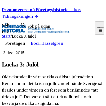
Hoppa till innehåll
Prenumerera på Företagshistoria –
hos
Tidningskungen
Sök
Sök
efter:
Start
/
Lucka 3: Julöl
Företagen
Bodil Hasselgren
3 dec. 2015
Lucka 3: Julöl
Öldrickandet är vår i särklass äldsta jultradition.
Redan innan det kristna julfirandet nådde Sverige så
firades under vintern en fest som benämndes ”att
dricka jul”. Det var ett sätt att rituellt hylla och
besvärja de olika asagudarna.