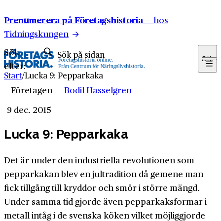
Hoppa till innehåll
Prenumerera på Företagshistoria –
hos
Tidningskungen
Sök
Sök
efter:
Start
/
Lucka 9: Pepparkaka
Företagen
Bodil Hasselgren
9 dec. 2015
Lucka 9: Pepparkaka
Det är under den industriella revolutionen som
pepparkakan blev en jultradition då gemene man
fick tillgång till kryddor och smör i större mängd.
Under samma tid gjorde även pepparkaksformar i
metall intåg i de svenska köken vilket möjliggjorde