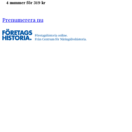
4 nummer för 319 kr
Prenumerera nu
Företagshistoria är en nyhetssajt om företags- och
näringslivshistoria från Centrum för
Näringslivshistoria. Samma innehåll hittar du i
tidskriften Företagshistoria, som vi också ger ut.
Har du frågor om sajten eller vill du prata om ditt
företags historia?
08-634 99 00
info@naringslivshistoria.se