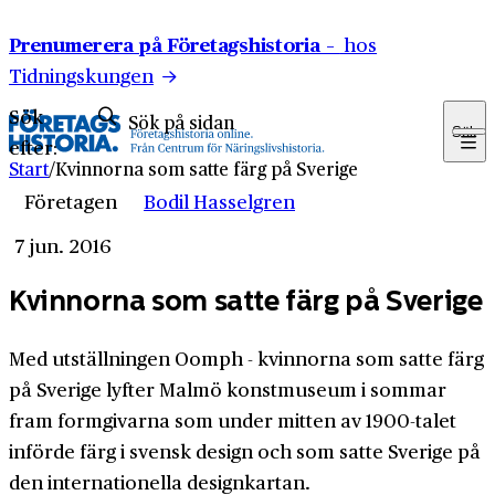
Hoppa till innehåll
Prenumerera på Företagshistoria –
hos
Tidningskungen
Sök
Sök
efter:
Start
/
Kvinnorna som satte färg på Sverige
Företagen
Bodil Hasselgren
7 jun. 2016
Kvinnorna som satte färg på Sverige
Med utställningen Oomph - kvinnorna som satte färg
på Sverige lyfter Malmö konstmuseum i sommar
fram formgivarna som under mitten av 1900-talet
införde färg i svensk design och som satte Sverige på
den internationella designkartan.