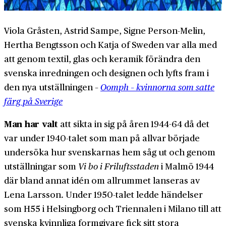
Viola Gråsten, Astrid Sampe, Signe Person-Melin,
Hertha Bengtsson och Katja of Sweden var alla med
att genom textil, glas och keramik förändra den
svenska inredningen och designen och lyfts fram i
den nya utställningen –
Oomph – kvinnorna som satte
färg på Sverige
Man har valt
att sikta in sig på åren 1944-64 då det
var under 1940-talet som man på allvar började
undersöka hur svenskarnas hem såg ut och genom
utställningar som
Vi bo i Friluftsstaden
i Malmö 1944
där bland annat idén om allrummet lanseras av
Lena Larsson. Under 1950-talet ledde händelser
som H55 i Helsingborg och Triennalen i Milano till att
svenska kvinnliga formgivare fick sitt stora