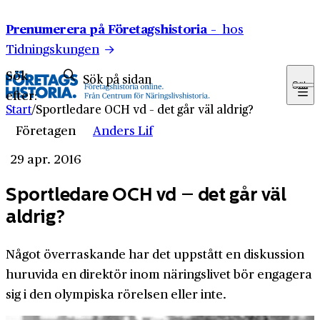
Hoppa till innehåll
Prenumerera på Företagshistoria –
hos
Tidningskungen
Sök
Sök
efter:
Start
/
Sportledare OCH vd – det går väl aldrig?
Företagen
Anders Lif
29 apr. 2016
Sportledare OCH vd – det går väl
aldrig?
Något överraskande har det uppstått en diskussion
huruvida en direktör inom näringslivet bör engagera
sig i den olympiska rörelsen eller inte.