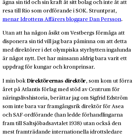
ägna sin tid och sin kraft åt sitt bolag och inte åt att
resa till Rio som ordförande i SOK. Struntprat,
menar Idrottens Affärers bloggare Dan Persson
.
Utan att ha någon åsikt om Vestbergs förmåga att
disponera sin tid vill jag bara påminna om att detta
med direktörer i det olympiska styrhytten ingalunda
är något nytt. Det har minsann aldrig bara varit ett
uppdrag för kungar och kronprinsar.
Direktörernas direktör
I min bok
, som kom ut förra
året på Atlantis förlag med stöd av Centrum för
näringslivshistoria, berättar jag om Sigfrid Edström
som inte bara var framgångsrik direktör för Asea
och SAF-ordförande (han ledde förhandlingarna
fram till Saltsjöbadsavtalet 1938) utan också den
mest framträdande internationella idrottsledare