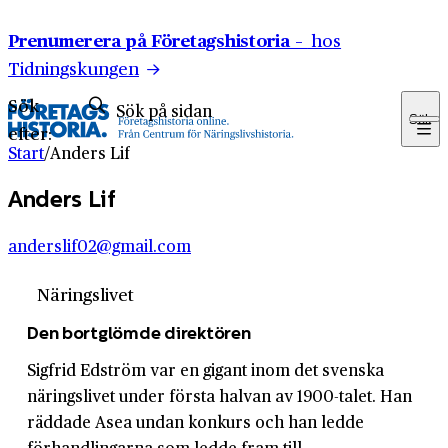
Hoppa till innehåll
Prenumerera på Företagshistoria –
hos
Tidningskungen
Sök
Sök
efter:
Start
/
Anders Lif
Anders Lif
anderslif02@gmail.com
Näringslivet
Den bortglömde direktören
Sigfrid Edström var en gigant inom det svenska
näringslivet under första halvan av 1900-talet. Han
räddade Asea undan konkurs och han ledde
förhandlingarna som ledde fram till