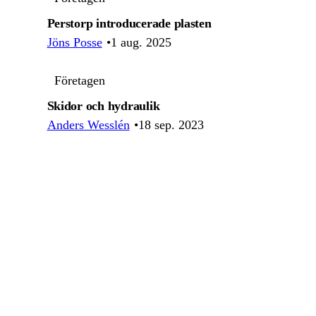
Perstorp introducerade plasten
Jöns Posse
1 aug. 2025
Företagen
Skidor och hydraulik
Anders Wesslén
18 sep. 2023
Företagen
Båtar, snöskotrar och stål i Ockelbo
Anders Johnson
1 jul. 2024