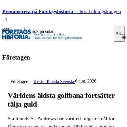
Prenumerera på Företagshistoria –
hos Tidningskungen
Sök
Sök
efter:
Företagen
6 aug. 2026
Företagen
Kristin Pineda Svenske
Världens äldsta golfbana fortsätter
tälja guld
Skottlands St. Andrews har varit ett pilgrimsmål för
långväga resenärer ända sedan 1000-talet. I modern