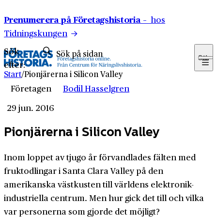
Hoppa till innehåll
Prenumerera på Företagshistoria –
hos
Tidningskungen
Sök
Sök
efter:
Start
/
Pionjärerna i Silicon Valley
Företagen
Bodil Hasselgren
29 jun. 2016
Pionjärerna i Silicon Valley
Inom loppet av tjugo år förvandlades fälten med
fruktodlingar i Santa Clara Valley på den
amerikanska västkusten till världens elektronik-
industriella centrum. Men hur gick det till och vilka
var personerna som gjorde det möjligt?