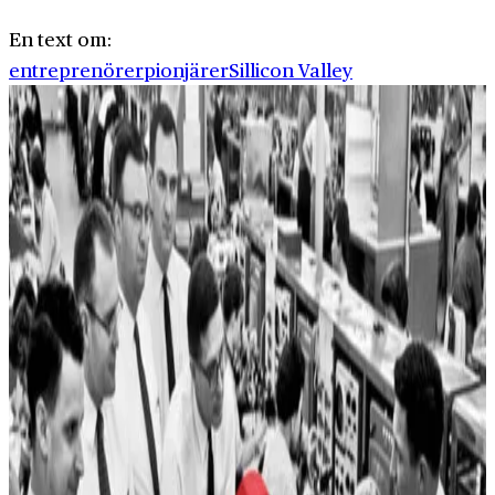
En text om:
entreprenörer
pionjärer
Sillicon Valley