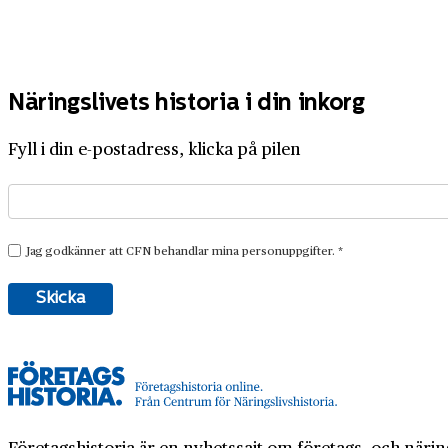
Näringslivets historia i din inkorg
Fyll i din e-postadress, klicka på pilen
Företagshistoria är en nyhetssajt om företags- och näring