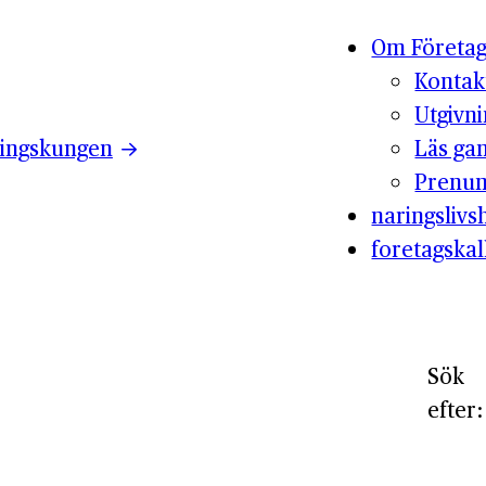
Om Företag
Kontak
Utgivn
ingskungen
Läs ga
Prenum
naringslivsh
foretagskal
Sök
efter: