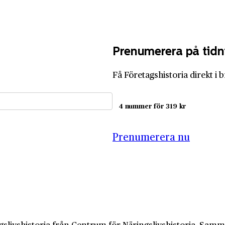
Prenumerera på tidn
Få Företagshistoria direkt i 
4 nummer för 319 kr
Prenumerera nu
slivshistoria från Centrum för Näringslivshistoria. Samma 