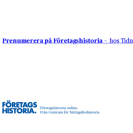
Hoppa till innehåll
Prenumerera på Företagshistoria –
hos Tidn