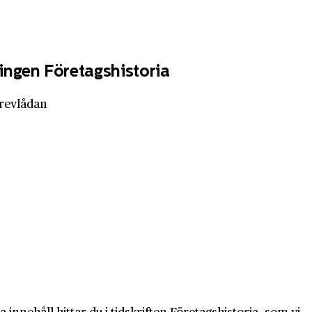
ingen Företagshistoria
brevlådan
innehåll hittar du i tidskriften Företagshistoria, som vi