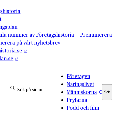
shistoria
t
ingsplan
mla nummer av Företagshistoria
Prenumerera
erera på vårt nyhetsbrev
istoria.se
lan.se
Företagen
Näringslivet
Människorna
Sök
Sök
Prylarna
Podd och film