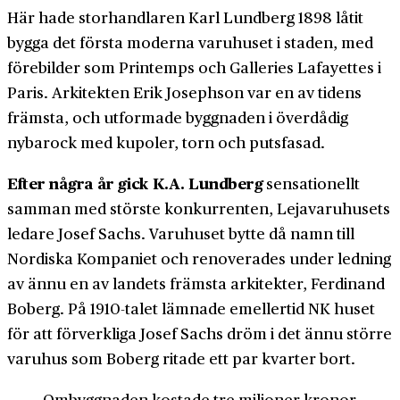
Här hade storhandlaren Karl Lundberg 1898 låtit
bygga det första moderna varuhuset i staden, med
förebilder som Printemps och Galleries Lafayettes i
Paris. Arkitekten Erik Josephson var en av tidens
främsta, och utformade byggnaden i överdådig
nybarock med kupoler, torn och putsfasad.
Efter några år gick K.A. Lundberg
sensationellt
samman med störste konkurrenten, Lejavaruhusets
ledare Josef Sachs. Varuhuset bytte då namn till
Nordiska Kompaniet och renoverades under ledning
av ännu en av landets främsta arkitekter, Ferdinand
Boberg. På 1910-talet lämnade emellertid NK huset
för att förverkliga Josef Sachs dröm i det ännu större
varuhus som Boberg ritade ett par kvarter bort.
Ombyggnaden kostade tre miljoner kronor