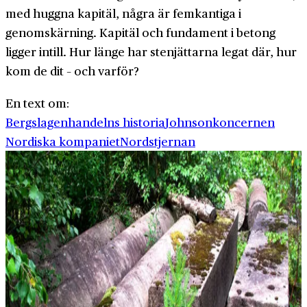
med huggna kapitäl, några är femkantiga i
genomskärning. Kapitäl och fundament i betong
ligger intill. Hur länge har stenjättarna legat där, hur
kom de dit – och varför?
En text om:
Bergslagen
handelns historia
Johnsonkoncernen
Nordiska kompaniet
Nordstjernan