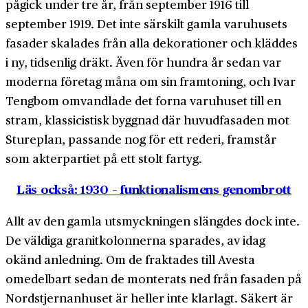
pågick under tre år, från september 1916 till
september 1919. Det inte särskilt gamla varuhusets
fasader skalades från alla dekorationer och kläddes
i ny, tidsenlig dräkt. Även för hundra år sedan var
moderna företag måna om sin framtoning, och Ivar
Tengbom omvandlade det forna varuhuset till en
stram, klassicistisk byggnad där huvudfasaden mot
Stureplan, passande nog för ett rederi, framstår
som akterpartiet på ett stolt fartyg.
Läs också: 1930 – funktionalismens genombrott
Allt av den gamla utsmyckningen slängdes dock inte.
De väldiga granitkolonnerna sparades, av idag
okänd anledning. Om de fraktades till Avesta
omedelbart sedan de monterats ned från fasaden på
Nordstjernanhuset är heller inte klarlagt. Säkert är