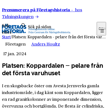
Hoppa till innehåll
Prenumerera på Företagshistoria –
hos
Tidningskungen
Sök
Sök
efter:
Start
/
Platsen: Koppardalen – pelare från det första varuhuset
Företagen
Anders Houltz
17 jan. 2024
Platsen: Koppardalen – pelare från
det första varuhuset
I en skogsbacke öster om Avesta Jernverks gamla
industriområde, i dag känt som Koppardalen, ligger
en rad granitkolonner av imponerande dimension,
övervuxna och bortglömda. De flesta är cylindriska,