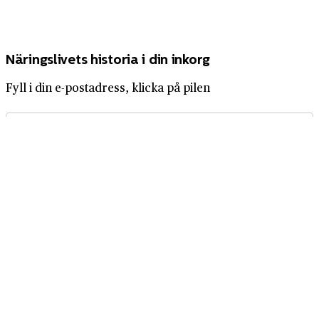
Näringslivets historia i din inkorg
Fyll i din e-postadress, klicka på pilen
Prenumerera på tidningen Företagshistoria
Få Företagshistoria direkt i brevlådan