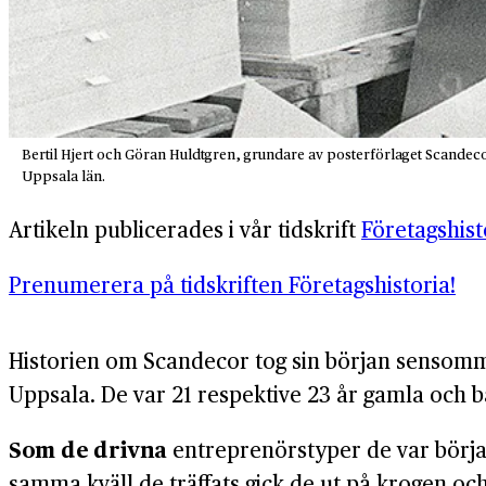
Bertil Hjert och Göran Huldtgren, grundare av posterförlaget Scandecor.
Uppsala län.
Artikeln publicerades i vår tidskrift
Företagshis
Prenumerera på tidskriften Företagshistoria!
Historien om Scandecor tog sin början sen­somm
Uppsala. De var 21 respektive 23 år gamla och bå
Som de drivna
entreprenörs­typer de var börja
samma kväll de träffats gick de ut på krogen och