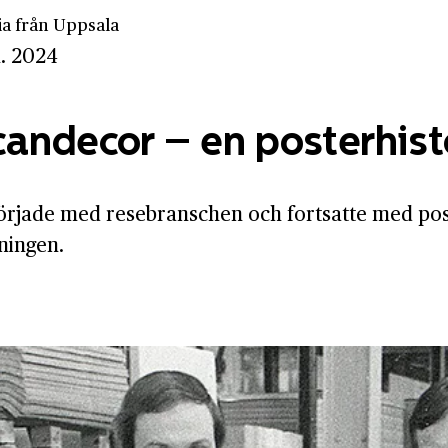
ia från Uppsala
n. 2024
andecor – en posterhist
 började med resebranschen och fortsatte med po
dningen.