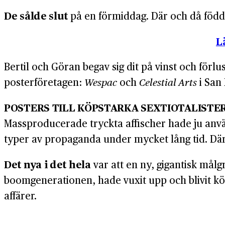
De sålde slut
på en förmiddag. Där och då föddes
L
Bertil och Göran begav sig dit på vinst och förlu
poster­företagen:
Wespac
och
Celestial Arts
i San 
POSTERS TILL KÖPSTARKA SEXTIOTALISTE
Mass­producerade tryckta affischer hade ju använ
typer av propaganda under mycket lång tid. Där 
Det nya i det hela
var att en ny, gigantisk mål­
boom­generationen, hade vuxit upp och blivit kö
affärer.