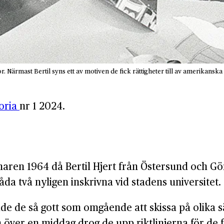
 Närmast Bertil syns ett av motiven de fick rättigheter till av amerikanska
toria
nr 1 2024.
aren 1964 då Bertil Hjert från Östersund och Gö
da två nyligen inskrivna vid stadens universitet.
de de så gott som omgående att skissa på olika sä
 över en middag drog de upp rikt­linjerna för de 