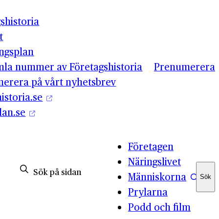
shistoria
t
ingsplan
mla nummer av Företagshistoria
Prenumerera
erera på vårt nyhetsbrev
istoria.se
lan.se
Företagen
Näringslivet
Människorna
Sök
Sök
Prylarna
Podd och film