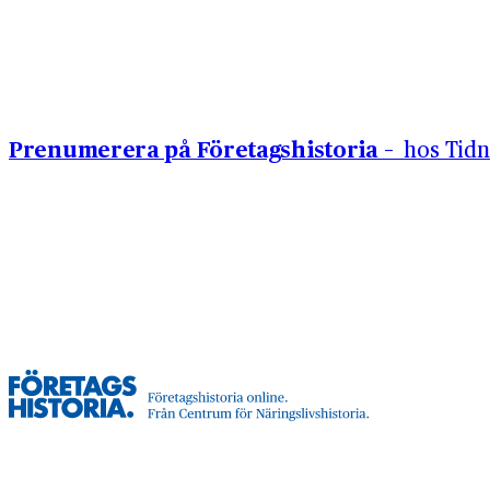
Hoppa till innehåll
Prenumerera på Företagshistoria –
hos Tidn