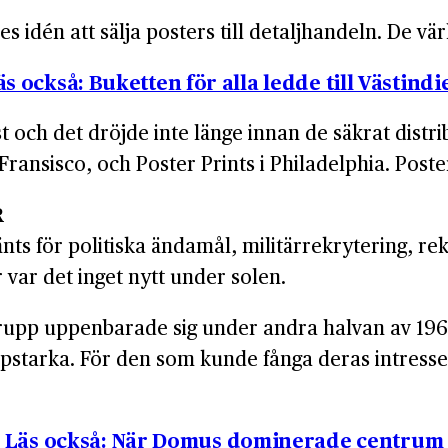
 idén att sälja posters till detalj­handeln. De vä
äs också: Buketten för alla ledde till Västindi
st och det dröjde inte länge innan de säkrat distri
Fransisco, och Poster Prints i Philadelphia. Poste
R
ts för politiska ända­mål, militär­rekrytering, re
var det inget nytt under solen.
grupp uppen­barade sig under andra halvan av 1960-
p­starka. För den som kunde fånga deras intress
Läs också: När Domus dominerade centrum