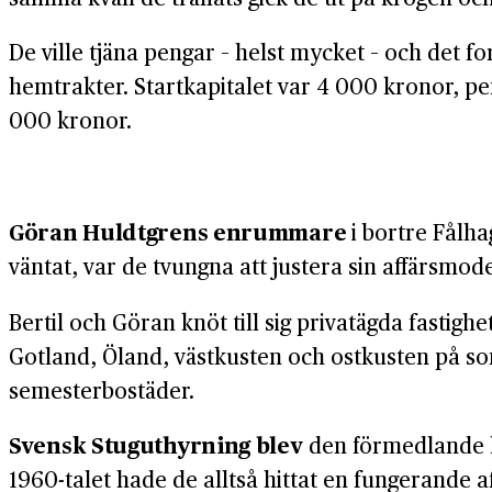
De ville tjäna pengar – helst mycket – och det fort
hemtrakter. Start­kapitalet var 4 000 kronor, p
000 kronor.
Göran Huldtgrens enrummare
i bortre Fålha
väntat, var de tvungna att justera sin affärs­mod
Bertil och Göran knöt till sig privat­ägda fastig
Gotland, Öland, väst­kusten och ostkusten på so
semester­bostäder.
Svensk Stuguthyrning blev
den förmedlande lä
1960-talet hade de alltså hittat en fungerande a