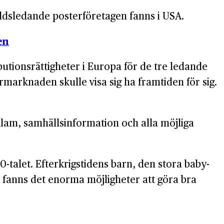
rlds­ledande poster­företagen fanns i USA.
en
butions­rättigheter i Europa för de tre ledande
r­marknaden skulle visa sig ha fram­tiden för sig.
klam, samhälls­information och alla möjliga
talet. Efter­krigs­tidens barn, den stora baby­
e fanns det enorma möjligheter att göra bra