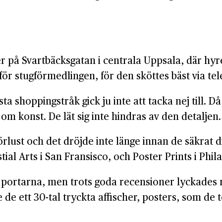
å Svartbäcks­gatan i centrala Uppsala, där hyres
 för stug­förmedlingen, för den sköttes bäst via tel
a shopping­stråk gick ju inte att tacka nej till. Då 
om konst. De lät sig inte hindras av den detaljen.
örlust och det dröjde inte länge innan de säkrat di
al Arts i San Fransisco, och Poster Prints i Phil
 portarna, men trots goda recensioner lyckades m
e ett 30-tal tryckta affischer, posters, som de to