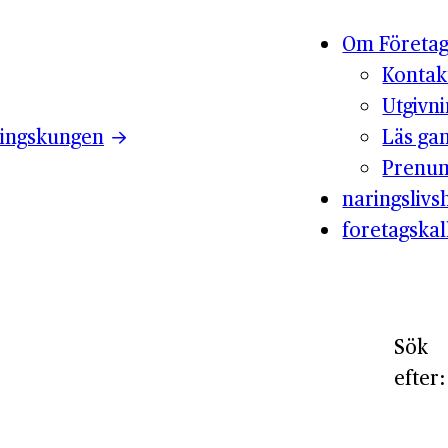
Om Företag
Kontak
Utgivn
ingskungen
Läs ga
Prenum
naringslivsh
foretagskal
Sök
efter: