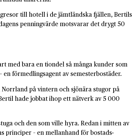
esor till hotell i de jämt­ländska fjällen, Bertils
I dagens penning­värde motsvarar det drygt 50
start med bara en tion­del så många kunder som
– en förmedlings­agent av semester­bostäder.
och Norrland på vintern och sjönära stugor på
ertil hade jobbat ihop ett nätverk av 5 000
uga och den som ville hyra. Redan i mitten av
ns principer – en mellan­hand för bostads­