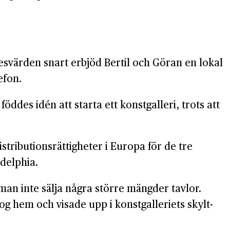
­värden snart erbjöd Bertil och Göran en lokal
efon.
föddes idén att starta ett konst­galleri, trots att
stributions­rättigheter i Europa för de tre
adelphia.
an inte sälja några större mängder tavlor.
g hem och visade upp i konst­galleriets skylt­