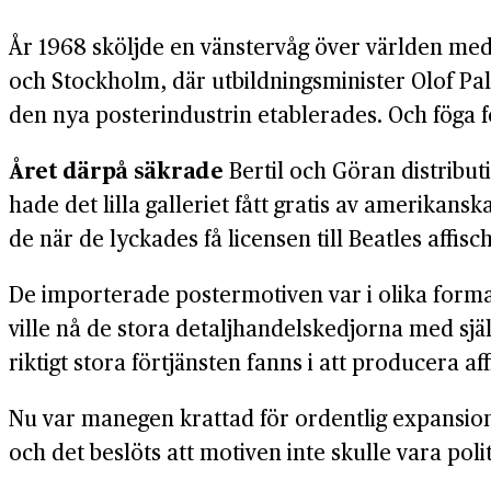
År 1968 sköljde en vänster­våg över världen med s
och Stockholm, där utbildnings­minister Olof Pa
den nya poster­industrin etablerades. Och föga 
Året därpå säkrade
Bertil och Göran distribut
hade det lilla galleriet fått gratis av amerikansk
de när de lyckades få licensen till Beatles affis
De importerade poster­motiven var i olika form
ville nå de stora detalj­handels­kedjorna med sj
riktigt stora för­tjänsten fanns i att producera a
Nu var manegen krattad för ordentlig expansion
och det beslöts att motiven inte skulle vara poli