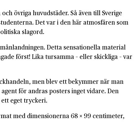
och övriga huvud­städer. Så även till Sverige
 studenterna. Det var i den här atmosfären som
litiska slagord.
ta månlandningen. Detta sensationella material
rågade först! Lika tursamma – eller skickliga – var
 fack­handeln, men blev ett bekymmer när man
m agent för andras posters inget vidare. Den
ett eget tryckeri.
ormat med dimensionerna 68 × 99 centimeter,