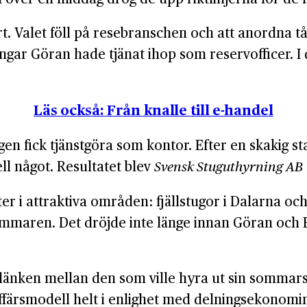
. Valet föll på rese­branschen och att anordna tåg­r
engar Göran hade tjänat ihop som reserv­officer. 
Läs också: Från knalle till e-handel
gen fick tjänst­göra som kontor. Efter en skakig 
ell något. Resultatet blev
Svensk Stuguthyrning AB
heter i attraktiva områden: fjäll­stugor i Dalarna 
mmaren. Det dröjde inte länge innan Göran och B
nken mellan den som ville hyra ut sin sommar­st
ffärs­modell helt i enlighet med delnings­ekonomi