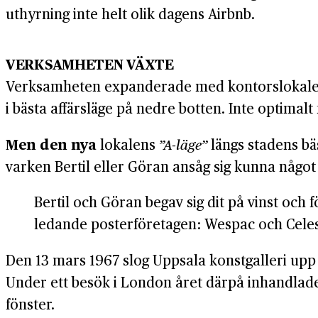
uthyrning inte helt olik dagens Airbnb.
VERKSAMHETEN VÄXTE
Verksamheten expanderade med kontors­lokaler p
i bästa affärs­läge på nedre botten. Inte optimalt
Men den nya
lokalens
”A-läge”
längs stadens bäst
varken Bertil eller Göran ansåg sig kunna något 
Bertil och Göran begav sig dit på vinst och f
ledande poster­företagen: Wespac och Celesti
Den 13 mars 1967 slog Uppsala konst­galleri upp
Under ett besök i London året därpå inhandlade d
fönster.