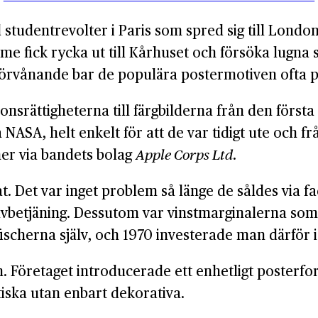
tudent­revolter i Paris som spred sig till London 
lme fick rycka ut till Kårhuset och försöka lugna
förvånande bar de populära poster­motiven ofta po
ions­rättigheterna till färgbilderna från den förs
a NASA, helt enkelt för att de var tidigt ute och f
cher via bandets bolag
Apple Corps Ltd
.
at. Det var inget problem så länge de såldes via
älv­betjäning. Dessutom var vinst­marginalerna so
ffischerna själv, och 1970 investerade man därför i 
. Företaget introducerade ett enhetligt posterf
tiska utan enbart dekorativa.