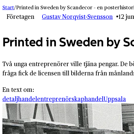
Start
/
Printed in Sweden by Scandecor – en posterhistor
Företagen
Gustav Norqvist-Svensson
12 ju
Printed in Sweden by Sc
Två unga entreprenörer ville tjäna pengar. De
fråga fick de licensen till bilderna från mån­lan
En text om:
detaljhandel
entreprenörskap
handel
Uppsala