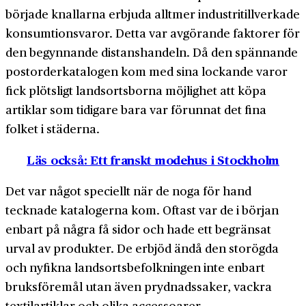
började knallarna erbjuda alltmer industri­till­verkade
konsumtions­varor. Detta var avgörande faktorer för
den begynnande distans­handeln. Då den spännande
post­order­katalogen kom med sina lockande varor
fick plötsligt lands­orts­borna möjlighet att köpa
artiklar som tidigare bara var förunnat det fina
folket i städerna.
Läs också: Ett franskt modehus i Stockholm
Det var något speciellt när de noga för hand
tecknade katalogerna kom. Oftast var de i början
enbart på några få sidor och hade ett begränsat
urval av produkter. De erbjöd ändå den stor­ögda
och nyfikna lands­orts­befolkningen inte enbart
bruks­föremål utan även prydnads­saker, vackra
textil­artiklar och olika accessoarer.