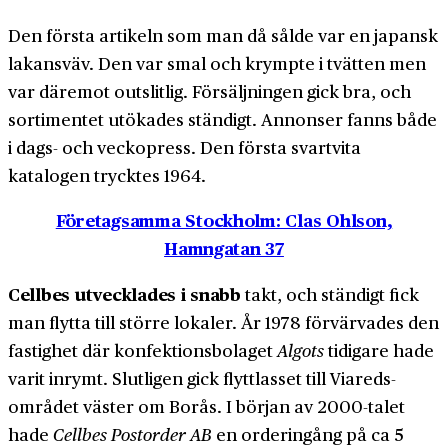
Den första artikeln som man då sålde var en japansk
lakans­väv. Den var smal och krympte i tvätten men
var däremot out­slitlig. För­säljningen gick bra, och
sortimentet utökades ständigt. Annonser fanns både
i dags- och vecko­press. Den första svartvita
katalogen trycktes 1964.
Företagsamma Stockholm: Clas Ohlson,
Hamngatan 37
Cellbes utvecklades i snabb
takt, och ständigt fick
man flytta till större lokaler. År 1978 för­värvades den
fastighet där konfektions­bolaget
Algots
tidigare hade
varit inrymt. Slutligen gick flytt­lasset till Viareds­
området väster om Borås. I början av 2000-talet
hade
Cellbes Postorder AB
en order­ingång på ca 5