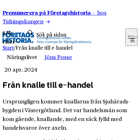
Hoppa till innehåll
Prenumerera på Företagshistoria –
hos
Tidningskungen
Sök
Sök
efter:
Start
/
Från knalle till e-handel
Näringslivet
Jöns Posse
20 apr. 2024
Från knalle till e-handel
Ursprungligen kommer knallarna från Sjuhärads­
bygden i Väster­götland. Det var handels­män som
kom gående, knallande, med en säck fylld med
handels­varor över axeln.