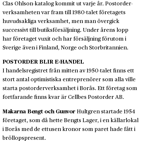
Clas Ohlson-katalog kommit ut varje år. Post­order­
verksamheten var fram till 1980-talet företagets
huvud­sakliga verksamhet, men man över­gick
successivt till butiks­försäljning. Under årens lopp
har företaget vuxit och har för­säljning förutom i
Sverige även i Finland, Norge och Stor­britannien.
POSTORDER BLIR E-HANDEL
I handelsregistret från mitten av 1950-talet finns ett
stort antal optimistiska entreprenörer som alla ville
starta postorderverksamhet i Borås. Ett företag som
fortfarande finns kvar är Cellbes Postorder AB.
Makarna Bengt och Gunvor
Hultgren startade 1954
företaget, som då hette Bengts Lager, i en källar­lokal
i Borås med de ettusen kronor som paret hade fått i
bröllops­present.