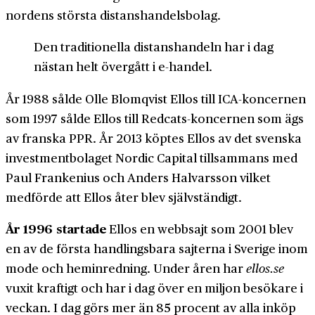
nordens största distans­handels­bolag.
Den traditionella distans­handeln har i dag
nästan helt övergått i e-handel.
År 1988 sålde Olle Blomqvist Ellos till ICA-­koncernen
som 1997 sålde Ellos till Redcats-­koncernen som ägs
av franska PPR. År 2013 köptes Ellos av det svenska
investment­bolaget Nordic Capital tillsammans med
Paul Frankenius och Anders Halvarsson vilket
medförde att Ellos åter blev själv­ständigt.
År 1996 startade
Ellos en webbsajt som 2001 blev
en av de första handlings­bara sajterna i Sverige inom
mode och hem­inredning. Under åren har
ellos.se
vuxit kraftigt och har i dag över en miljon besökare i
veckan. I dag görs mer än 85 procent av alla inköp