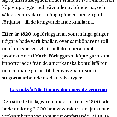
köpte upp tyger och vävnader av bönderna, och
sålde sedan vidare – många gånger med en god
förtjänst – till de kring­vandrande knallarna.
Efter år 1820
tog för­läggarna, som många gånger
tidigare hade varit knallar, över sam­köparens roll
och kom successivt att helt dominera textil­
produktionen i Mark. För­läggaren köpte garn som
importerades från de amerikanska bomulls­fälten
och lämnade garnet till hem­väverskor som i
stugorna arbetade med att väva tyger.
Läs också: När Domus dominerade centrum
Den störste för­läggaren under mitten av 1800-talet
hade omkring 2 000 hem­väverskor i sin tjänst när
verksam­heten var som mest omfattande. På 1830-