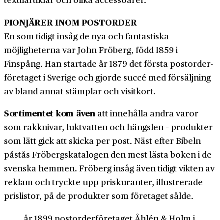
PIONJÄRER INOM POSTORDER
En som tidigt insåg de nya och fantastiska
möjligheterna var John Fröberg, född 1859 i
Finspång. Han startade år 1879 det första postorder­
företaget i Sverige och gjorde succé med för­säljning
av bland annat stämplar och visit­kort.
Sortimentet kom även
att inne­hålla andra varor
som rak­knivar, lukt­vatten och hängslen – produkter
som lätt gick att skicka per post. Näst efter Bibeln
påstås Fröbergs­katalogen den mest lästa boken i de
svenska hemmen. Fröberg insåg även tidigt vikten av
reklam och tryckte upp pris­kuranter, illustrerade
pris­listor, på de produkter som företaget sålde.
år 1899 post­order­företaget Åhlén & Holm i