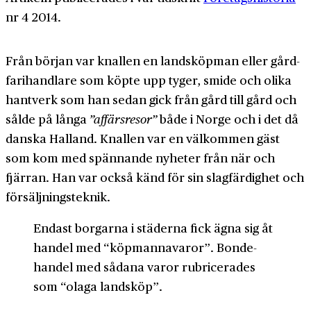
nr 4 2014.
Från början var knallen en lands­köpman eller gård­
fari­handlare som köpte upp tyger, smide och olika
hant­verk som han sedan gick från gård till gård och
sålde på långa
”affärs­resor”
både i Norge och i det då
danska Halland. Knallen var en välkommen gäst
som kom med spännande nyheter från när och
fjärran. Han var också känd för sin slag­färdighet och
för­säljnings­teknik.
Endast borgarna i städerna fick ägna sig åt
handel med “köpmanna­varor”. Bonde­
handel med sådana varor rubricerades
som “olaga landsköp”.