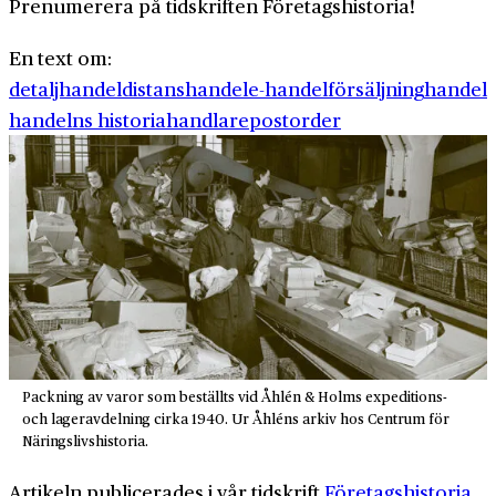
Prenumerera på tidskriften Företagshistoria!
En text om:
detaljhandel
distanshandel
e-handel
försäljning
handel
handelns historia
handlare
postorder
Packning av varor som beställts vid Åhlén & Holms expeditions-
och lageravdelning cirka 1940. Ur Åhléns arkiv hos Centrum för
Näringslivshistoria.
Artikeln publicerades i vår tidskrift
Företagshistoria