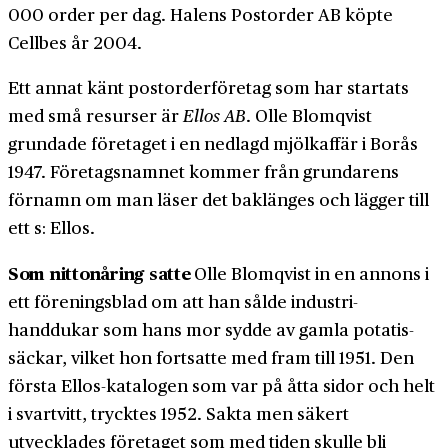
000 order per dag. Halens Postorder AB köpte
Cellbes år 2004.
Ett annat känt post­order­företag som har startats
med små resurser är
Ellos AB
. Olle Blomqvist
grundade företaget i en ned­lagd mjölk­affär i Borås
1947. Företags­namnet kommer från grundarens
förnamn om man läser det bak­länges och lägger till
ett s: Ellos.
Som nittonåring satte
Olle Blomqvist in en annons i
ett förenings­blad om att han sålde industri­
handdukar som hans mor sydde av gamla potatis­
säckar, vilket hon fortsatte med fram till 1951. Den
första Ellos-­katalogen som var på åtta sidor och helt
i svart­vitt, trycktes 1952. Sakta men säkert
utvecklades företaget som med tiden skulle bli