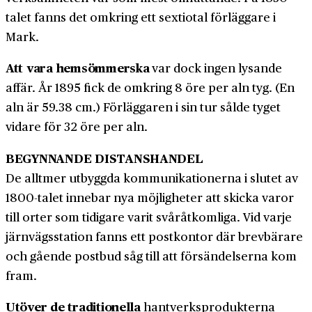
talet fanns det omkring ett sextio­tal förläggare i
Mark.
Att vara hem­sömmerska
var dock ingen lysande
affär. År 1895 fick de omkring 8 öre per aln tyg. (En
aln är 59.38 cm.) Förläggaren i sin tur sålde tyget
vidare för 32 öre per aln.
BEGYNNANDE DISTANSHANDEL
De alltmer utbyggda kommunikationerna i slutet av
1800-talet innebar nya möjligheter att skicka varor
till orter som tidigare varit svår­åt­komliga. Vid varje
järn­vägs­station fanns ett post­kontor där brev­bärare
och gående post­bud såg till att för­sändelserna kom
fram.
Utöver de traditionella
hant­verks­produkterna