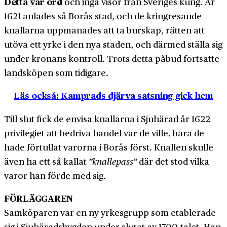
Detta var ord
och inga visor från Sveriges kung. År
1621 anlades så Borås stad, och de kring­resande
knallarna uppmanades att ta burskap, rätten att
utöva ett yrke i den nya staden, och därmed ställa sig
under kronans kontroll. Trots detta påbud fortsatte
lands­köpen som tidigare.
Läs också: Kamprads djärva satsning gick hem
Till slut fick de envisa knallarna i Sjuhärad år 1622
privilegiet att bedriva handel var de ville, bara de
hade för­tullat varorna i Borås först. Knallen skulle
även ha ett så kallat
”knalle­pass”
där det stod vilka
varor han förde med sig.
FÖRLÄGGAREN
Sam­köparen var en ny yrkes­grupp som etablerade
sig i Sjuhärads­bygden under slutet av 1700-talet. Han