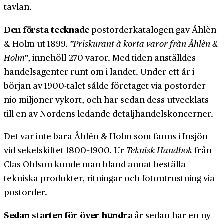
tavlan.
Den första tecknade
post­order­katalogen gav Åhlèn
& Holm ut 1899.
”Pris­kurant å korta varor från Åhlèn &
Holm”
, innehöll 270 varor. Med tiden anställdes
handels­agenter runt om i landet. Under ett år i
början av 1900-talet sålde företaget via post­order
nio miljoner vykort, och har sedan dess utvecklats
till en av Nordens ledande detalj­handels­koncerner.
Det var inte bara Åhlén & Holm som fanns i Insjön
vid sekel­skiftet 1800–1900. Ur
Teknisk Hand­bok
från
Clas Ohlson kunde man bland annat beställa
tekniska produkter, ritningar och foto­utrustning via
post­order.
Sedan starten för över hundra
år sedan har en ny