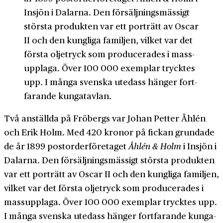
Insjön i Dalarna. Den för­säljnings­mässigt
största produkten var ett porträtt av Oscar
II och den kungliga familjen, vilket var det
första olje­tryck som producerades i mass­
upplaga. Över 100 000 exemplar trycktes
upp. I många svenska ute­dass hänger fort­
farande kunga­tavlan.
Två anställda på Fröbergs var Johan Petter Åhlén
och Erik Holm. Med 420 kronor på fickan grundade
de år 1899 post­order­företaget
Åhlén & Holm
i Insjön i
Dalarna. Den för­säljnings­mässigt största produkten
var ett porträtt av Oscar II och den kungliga familjen,
vilket var det första olje­tryck som producerades i
mass­upplaga. Över 100 000 exemplar trycktes upp.
I många svenska ute­dass hänger fort­farande kunga­