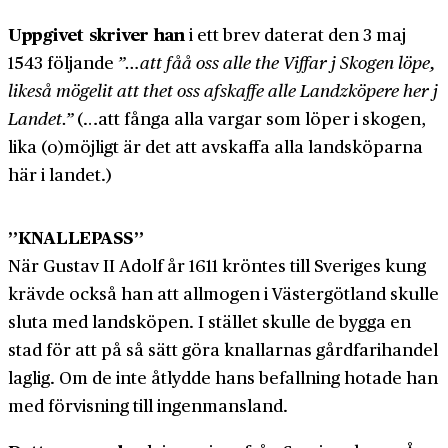
Uppgivet skriver han
i ett brev daterat den 3 maj
1543 följande
”…att fåå oss alle the Viffar j Skogen löpe,
likeså mögelit att thet oss afskaffe alle Landzköpere her j
Landet.”
(…att fånga alla vargar som löper i skogen,
lika (o)möjligt är det att avskaffa alla lands­köparna
här i landet.)
”KNALLEPASS”
När Gustav II Adolf år 1611 kröntes till Sveriges kung
krävde också han att all­mogen i Väster­götland skulle
sluta med lands­köpen. I stället skulle de bygga en
stad för att på så sätt göra knallarnas gård­fari­handel
laglig. Om de inte åtlydde hans befallning hotade han
med förvisning till ingen­mans­land.