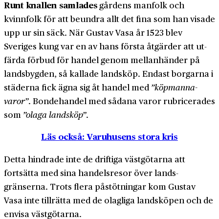
Runt knallen samlades
gårdens man­folk och
kvinnfolk för att beundra allt det fina som han visade
upp ur sin säck. När Gustav Vasa år 1523 blev
Sveriges kung var en av hans första åtgärder att ut­
färda förbud för handel genom mellan­händer på
lands­bygden, så kallade lands­köp. Endast borgarna i
städerna fick ägna sig åt handel med
”köpmanna­
varor”
. Bonde­handel med sådana varor rubricerades
som
”olaga landsköp”
.
Läs också: Varuhusens stora kris
Detta hindrade inte de driftiga väst­götarna att
fortsätta med sina handels­resor över lands­
gränserna. Trots flera påstötningar kom Gustav
Vasa inte tillrätta med de olagliga lands­köpen och de
envisa väst­götarna.