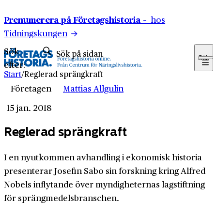
Hoppa till innehåll
Prenumerera på Företagshistoria –
hos
Tidningskungen
Sök
Sök
efter:
Start
/
Reglerad sprängkraft
Företagen
Mattias Allgulin
15 jan. 2018
Reglerad sprängkraft
I en nyutkommen avhandling i ekonomisk historia
presenterar Josefin Sabo sin forskning kring Alfred
Nobels inflytande över myndigheternas lagstiftning
för sprängmedelsbranschen.