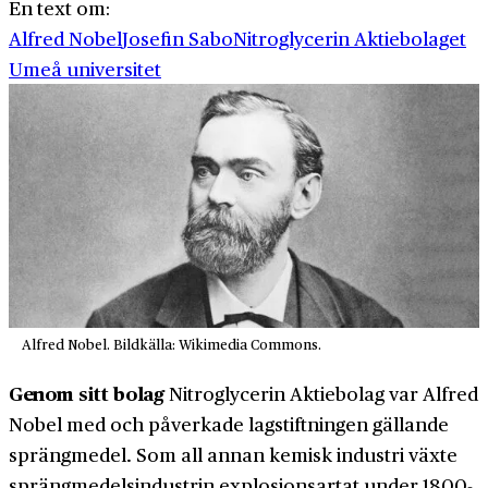
En text om:
Alfred Nobel
Josefin Sabo
Nitroglycerin Aktiebolaget
Umeå universitet
Alfred Nobel. Bildkälla: Wikimedia Commons.
Genom sitt bolag
Nitroglycerin Aktiebolag var Alfred
Nobel med och påverkade lagstiftningen gällande
sprängmedel. Som all annan kemisk industri växte
sprängmedelsindustrin explosionsartat under 1800-