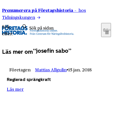
Hoppa till innehåll
Prenumerera på Företagshistoria –
hos
Tidningskungen
Sök
Sök
efter:
josefin sabo
Läs mer om
Företagen
Mattias Allgulin
15 jan. 2018
Reglerad sprängkraft
Läs mer