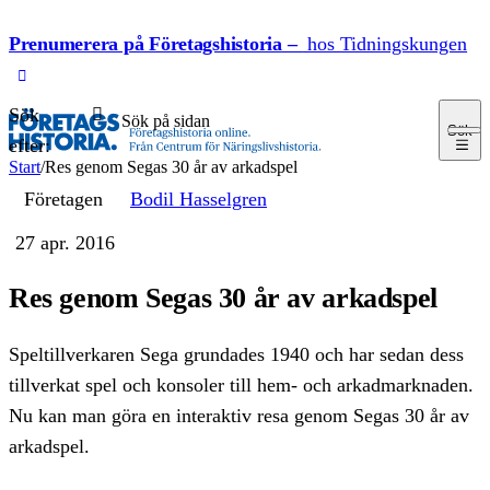
Hoppa till innehåll
Prenumerera på Företagshistoria –
hos Tidningskungen
Sök
Sök
efter:
Start
/
Res genom Segas 30 år av arkadspel
Företagen
Bodil Hasselgren
27 apr. 2016
Res genom Segas 30 år av arkadspel
Speltillverkaren Sega grundades 1940 och har sedan dess
tillverkat spel och konsoler till hem- och arkadmarknaden.
Nu kan man göra en interaktiv resa genom Segas 30 år av
arkadspel.