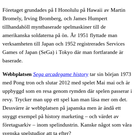
Företaget grundades på I Honolulu på Hawaii av Martin
Bromely, Irving Bromberg, och James Humpert
tillhandahöll myntbaserade spelmaskiner till de
amerikanska soldaterna på ön. År 1951 flyttade man
verksamheten till Japan och 1952 registrerades Services
Games of Japan (SeGa) i Tokyo där man fortfarande är
baserade.
Webbplatsen
Sega arcadegame history
tar sin början 1973
med Pong tron och slutar 2012 med spelet Mai mai och är
uppbyggd som en resa genom rymden där spelen passerar i
revy. Trycker man upp ett spel kan man läsa mer om det.
Dessvärre är webbplatsen på japanska men är ändå ett
snyggt exempel på history marketing – och värdet av
företagsarkiv – inom spelindustrin. Kanske något som våra
svenska spelstudior att ta efter?