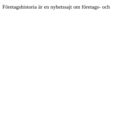
Företagshistoria är en nyhetssajt om företags- och
näringslivshistoria från Centrum för Näringslivshistoria.
Samma innehåll hittar du i tidskriften Företagshistoria,
som vi också ger ut.
Har du frågor om sajten eller vill du prata om ditt företags
historia?
08-634 99 00
info@naringslivshistoria.se
2026 © Centrum för Näringslivshistoria
Producerad av
Generation
Om Företagshistoria