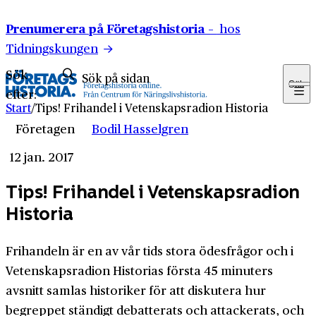
Hoppa till innehåll
Prenumerera på Företagshistoria –
hos
Tidningskungen
Sök
Sök
efter:
Start
/
Tips! Frihandel i Vetenskapsradion Historia
Företagen
Bodil Hasselgren
12 jan. 2017
Tips! Frihandel i Vetenskapsradion
Historia
Frihandeln är en av vår tids stora ödesfrågor och i
Vetenskapsradion Historias första 45 minuters
avsnitt samlas historiker för att diskutera hur
begreppet ständigt debatterats och attackerats, och