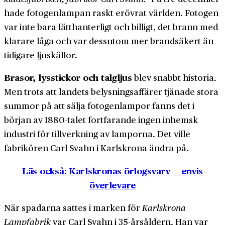
hade fotogen­lampan raskt erövrat världen. Fotogen
var inte bara lätt­hanterligt och billigt, det brann med
klarare låga och var dessutom mer brand­säkert än
tidigare ljuskällor.
Brasor, lysstickor och talgljus
blev snabbt historia.
Men trots att landets belysnings­affärer tjänade stora
summor på att sälja fotogen­lampor fanns det i
början av 1880-talet fortfarande ingen inhemsk
industri för tillverkning av lamporna. Det ville
fabrikören Carl Svahn i Karlskrona ändra på.
Läs också: Karlskronas örlogsvarv — envis
överlevare
När spadarna sattes i marken för
Karlskrona
Lampfabrik
var Carl Svahn i 35-årsåldern. Han var