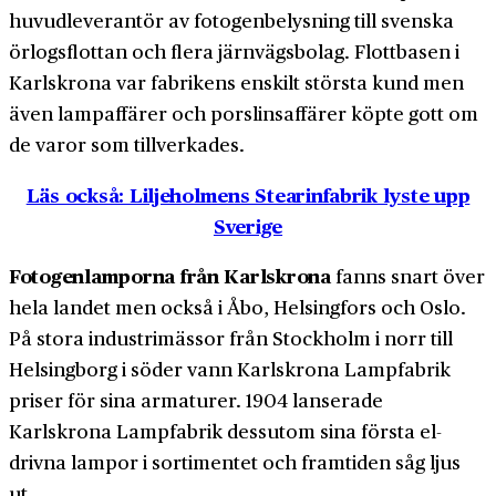
huvud­leverantör av fotogen­belysning till svenska
örlogs­flottan och flera järnvägs­bolag. Flottbasen i
Karlskrona var fabrikens enskilt största kund men
även lamp­affärer och porslins­affärer köpte gott om
de varor som tillverkades.
Läs också: Liljeholmens Stearinfabrik lyste upp
Sverige
Fotogenlamporna från Karlskrona
fanns snart över
hela landet men också i Åbo, Helsingfors och Oslo.
På stora industri­mässor från Stockholm i norr till
Helsingborg i söder vann Karlskrona Lampfabrik
priser för sina armaturer. 1904 lanserade
Karlskrona Lampfabrik dessutom sina första el­
drivna lampor i sortimentet och framtiden såg ljus
ut.