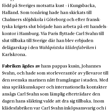
född på Sveriges motsatta kust – i Kungsbacka,
Halland. Som tonåring hade han skickats till
Chalmers slöjd­skola i Göteborg och efter fransk-
tyska krigets slut började han arbeta på ett handels­
kontor i Hamburg. Via Paris flyttade Carl Svahn till
slut tillbaka till Sverige där han blev erbjuden
delägarskap i den
Wahlqvistska klädes­fabriken
i
Karlskrona.
Fabriken ägdes av
hans pappas kusin, Johannes
Svahn, och hade som stor­leverantör av yllevaror till
den svenska marinen nått framgångar i staden. Med
sina språk­kunskaper och internationella kontakter
ansågs Carl Svahn som lämplig efterträdare den
dagen hans släkting valde att dra sig tillbaka. Inom
klädes­fabriken var Carl Svahn inköps­ansvarig och i