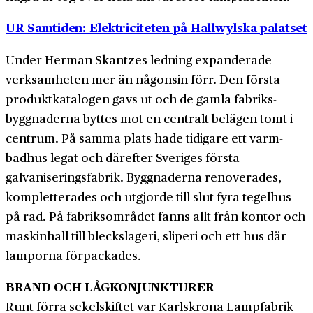
UR Samtiden: Elektriciteten på Hallwylska palatset
Under Herman Skantzes ledning expanderade
verksamheten mer än någonsin förr. Den första
produkt­katalogen gavs ut och de gamla fabriks­
byggnaderna byttes mot en centralt belägen tomt i
centrum. På samma plats hade tidigare ett varm­
badhus legat och därefter Sveriges första
galvaniserings­fabrik. Byggnaderna renoverades,
kompletterades och utgjorde till slut fyra tegelhus
på rad. På fabriks­området fanns allt från kontor och
maskinhall till bleck­slageri, sliperi och ett hus där
lamporna för­packades.
BRAND OCH LÅGKONJUNKTURER
Runt förra sekelskiftet var Karlskrona Lampfabrik