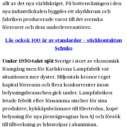
allt av det nya världs­kriget. På botten­våningen i den
nya industri­lokalen byggdes ett skydds­rum och
fabriken producerade varor till det svenska
försvaret och dess under­leverantörer.
Läs också: 100 år av standarder – stickkontakten
Schuko
Under 1950-talet njöt
Sverige i stort av ekonomisk
framgång men för Karlskrona Lampfabrik var
situationen mer dyster. Miljontals kronor i eget
kapital försvann och flera konkurrenter inom
belysnings­branschen gick under. Lamp­fabriken
letade febrilt efter lönsamma nischer för sina
produkter; kylskåps­brännare till Electrolux, kupé­
belysning för nya järnvägs­vagnar hos SJ och försök
till till­verkning av lykt­stolpar i aluminium.