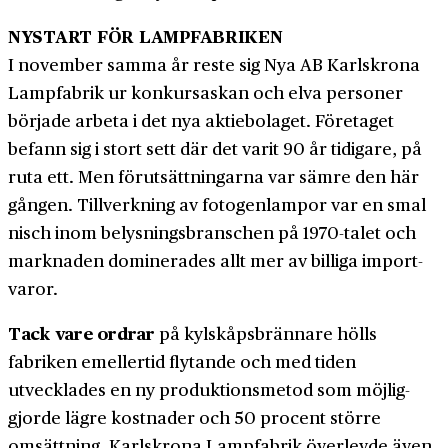
NYSTART FÖR LAMPFABRIKEN
I november samma år reste sig Nya AB Karlskrona
Lampfabrik ur konkurs­askan och elva personer
började arbeta i det nya aktie­bolaget. Företaget
befann sig i stort sett där det varit 90 år tidigare, på
ruta ett. Men förutsättningarna var sämre den här
gången. Till­verkning av fotogen­lampor var en smal
nisch inom belysnings­branschen på 1970-talet och
marknaden dominerades allt mer av billiga import­
varor.
Tack vare ordrar
på kylskåps­brännare hölls
fabriken emeller­tid flytande och med tiden
utvecklades en ny produktions­metod som möjlig­
gjorde lägre kostnader och 50 procent större
omsättning. Karlskrona Lamp­fabrik överlevde även