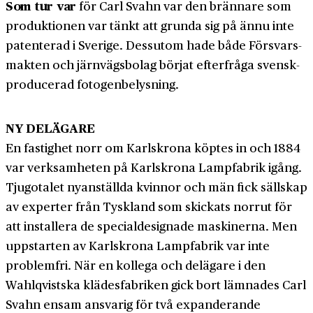
Som tur var
för Carl Svahn var den brännare som
produktionen var tänkt att grunda sig på ännu inte
patenterad i Sverige. Dessutom hade både Försvars­
makten och järnvägs­bolag börjat efterfråga svensk­
producerad fotogen­belysning.
NY DELÄGARE
En fastighet norr om Karlskrona köptes in och 1884
var verksamheten på Karlskrona Lampfabrik igång.
Tjugotalet nyanställda kvinnor och män fick sällskap
av experter från Tyskland som skickats norrut för
att installera de special­designade maskinerna. Men
uppstarten av Karlskrona Lamp­fabrik var inte
problem­fri. När en kollega och delägare i den
Wahlqvistska klädes­fabriken gick bort lämnades Carl
Svahn ensam ansvarig för två expanderande