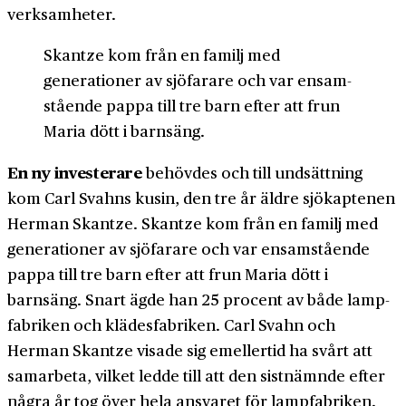
verksamheter.
Skantze kom från en familj med
generationer av sjöfarare och var ensam­
stående pappa till tre barn efter att frun
Maria dött i barnsäng.
En ny investerare
behövdes och till undsättning
kom Carl Svahns kusin, den tre år äldre sjö­kaptenen
Herman Skantze. Skantze kom från en familj med
generationer av sjöfarare och var ensam­stående
pappa till tre barn efter att frun Maria dött i
barnsäng. Snart ägde han 25 procent av både lamp­
fabriken och klädes­fabriken. Carl Svahn och
Herman Skantze visade sig emellertid ha svårt att
samarbeta, vilket ledde till att den sist­nämnde efter
några år tog över hela ansvaret för lamp­fabriken.