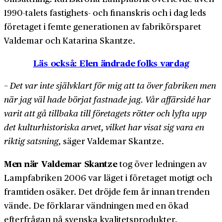
1990-talets fastighets- och finanskris och i dag leds
företaget i femte generationen av fabrikörs­paret
Valdemar och Katarina Skantze.
Läs också: Elen ändrade folks vardag
− Det var inte självklart för mig att ta över fabriken men
när jag väl hade börjat fastnade jag. Vår affärsidé har
varit att gå tillbaka till företagets rötter och lyfta upp
det kulturhistoriska arvet, vilket har visat sig vara en
riktig satsning,
säger Valdemar Skantze.
Men när Valdemar Skantze
tog över ledningen av
Lamp­fabriken 2006 var läget i företaget motigt och
framtiden osäker. Det dröjde fem år innan trenden
vände. De förklarar vändningen med en ökad
efterfrågan på svenska kvalitets­produkter.