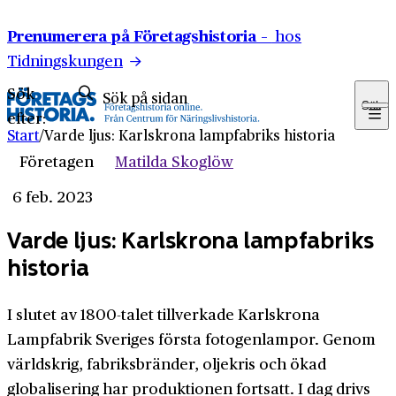
Hoppa till innehåll
Prenumerera på Företagshistoria –
hos
Tidningskungen
Sök
Sök
efter:
Start
/
Varde ljus: Karlskrona lampfabriks historia
Företagen
Matilda Skoglöw
6 feb. 2023
Varde ljus: Karlskrona lampfabriks
historia
I slutet av 1800-talet tillverkade Karlskrona
Lampfabrik Sveriges första fotogenlampor. Genom
världskrig, fabriksbränder, oljekris och ökad
globalisering har produktionen fortsatt. I dag drivs