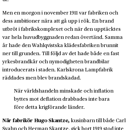
Men en morgon i november 1911 var fabriken och
dess ambitioner nära att gå upp i rök. En brand
utbröt i fabriks­komplexet och när den upptäcktes
var hela huvud­byggnaden redan övertänd. Samma
år hade den Wahlqvistska klädes­fabriken brunnit
ner till grunden. Till följd av det hade både en fast
yrkes­brandkår och ny­modigheten brand­bilar
introducerats i staden. Karlskrona Lampfabrik
räddades men blev brand­skadad.
När världs­handeln minskade och inflation
byttes mot deflation drabbades inte bara
före detta krig­förande länder.
När fabrikör Hugo Skantze,
kusinbarn till både Carl
Svahn och Herman Skantze, gick bort 1919 stod inte