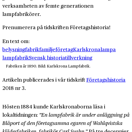
verksamheten av femte generationen
lampfabrikörer.
Prenumerera på tidskriften Företagshistoria!
En text om:
belysning
fabrik
familjeföretag
Karlskrona
lampa
lampfabrik
Svensk historia
tillverkning
Fabriken år 1890. Bild: Karlskrona Lampfabrik.
Artikeln publicerades i vår tidskrift
Företagshistoria
2018 nr 3.
Hösten 1884 kunde Karlskronaborna läsa i
lokaltidningen:
”En lampfabrik är under anläggning på
Blåport af den företagsamma egaren af Wahlqvistska
klädes­fabriken, fabrikör Carl Svahn.”
På tre decennier