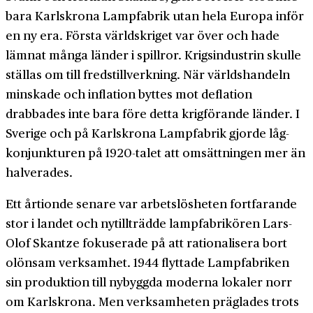
bara Karlskrona Lampfabrik utan hela Europa inför
en ny era. Första världs­kriget var över och hade
lämnat många länder i spillror. Krigs­industrin skulle
ställas om till freds­tillverkning. När världs­handeln
minskade och inflation byttes mot deflation
drabbades inte bara före detta krig­förande länder. I
Sverige och på Karlskrona Lamp­fabrik gjorde låg­
konjunkturen på 1920-talet att om­sättningen mer än
halverades.
Ett årtionde senare var arbets­lösheten fort­farande
stor i landet och nytillträdde lamp­fabrikören Lars-
Olof Skantze fokuserade på att rationalisera bort
olönsam verksamhet. 1944 flyttade Lamp­fabriken
sin produktion till ny­byggda moderna lokaler norr
om Karlskrona. Men verksamheten präglades trots