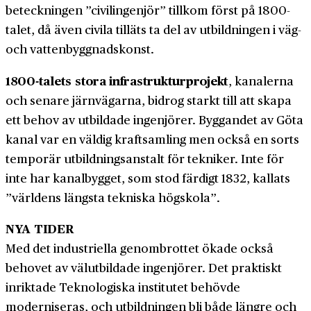
beteckningen ”civilingenjör” tillkom först på 1800-
talet, då även civila tilläts ta del av utbildningen i väg-
och vatten­byggnadskonst.
1800-talets stora infrastruktur­projekt
, kanalerna
och senare järn­vägarna, bidrog starkt till att skapa
ett behov av utbildade ingenjörer. Byggandet av Göta
kanal var en väldig kraft­samling men också en sorts
temporär utbildnings­anstalt för tekniker. Inte för
inte har kanal­bygget, som stod färdigt 1832, kallats
”världens längsta tekniska högskola”.
NYA TIDER
Med det industriella genombrottet ökade också
behovet av välutbildade ingenjörer. Det praktiskt
inriktade Teknologiska institutet behövde
moderniseras, och utbildningen bli både längre och