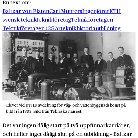
En text om:
Baltzar von Platen
Carl Munters
Ingenjörer
KTH
svensk teknik
teknikföretag
Teknikföretagen
Teknikföretagen 125 år
teknikhistoria
utbildning
Elever vid KTH:s avdelning för väg- och vattenbyggnadskonst på
bild från 1893. Bild från Tekniska museet.
Det var ingen dålig start på två uppfinnarkarriärer,
och heller inget dåligt slut på en utbildning – Baltzar