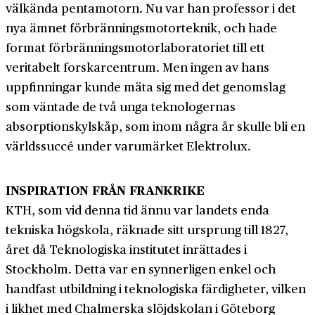
välkända pentamotorn. Nu var han professor i det
nya ämnet förbrännings­motorteknik, och hade
format förbränningsmotor­laboratoriet till ett
veritabelt forskarcentrum. Men ingen av hans
uppfinningar kunde mäta sig med det genomslag
som väntade de två unga teknologernas
absorptions­kylskåp, som inom några år skulle bli en
världs­succé under varumärket Elektrolux.
INSPIRATION FRÅN FRANKRIKE
KTH, som vid denna tid ännu var landets enda
tekniska högskola, räknade sitt ursprung till 1827,
året då Teknologiska institutet inrättades i
Stockholm. Detta var en synnerligen enkel och
handfast utbildning i teknologiska färdigheter, vilken
i likhet med Chalmerska slöjdskolan i Göteborg