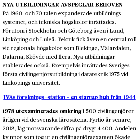
NYA UTBILDNINGAR AVSPEGLAR BEHOVEN
På 1960- och 70-talen expanderade utbildnings­
systemet, och tekniska högskolor inrättades.
Förutom i Stockholm och Göteborg även i Lund,
Linköping och Luleå. Teknik fick även en central roll
vid regionala hög­skolor som Blekinge, Mälardalen,
Dalarna, Skövde med flera. Nya utbildningar
etablerades också. Exempelvis inrättades Sveriges
första civil­ingenjörs­utbildning i data­teknik 1975 vid
Linköpings universitet.
IVAs forsknings¬station – en startup hub från 1944
1978 utexaminerades omkring
1 500 civilingenjörer
årligen vid de svenska lärosätena. Fyrtio år senare,
2018, låg motsvarande siffra på drygt 4 400. Andelen
kvinnor som tog ut en civilingenjörs­examen ökade