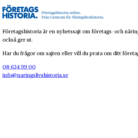
Företagshistoria är en nyhetssajt om företags- och näring
också ger ut.
Har du frågor om sajten eller vill du prata om ditt företa
08-634 99 00
info@naringslivshistoria.se
Om Företa
2026 © Centrum för Näringslivshistoria
Webbplat
Producerad av
Generation
Integritet
Cookiepo
Cookieins