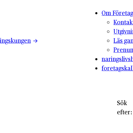
Om Företag
Kontak
Utgivn
ingskungen
Läs ga
Prenum
naringslivsh
foretagskal
Sök
efter: