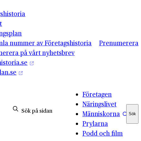
shistoria
t
ingsplan
mla nummer av Företagshistoria
Prenumerera
erera på vårt nyhetsbrev
istoria.se
lan.se
Företagen
Näringslivet
Människorna
Sök
Sök
Prylarna
Podd och film