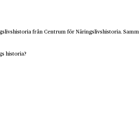
slivshistoria från Centrum för Näringslivshistoria. Samma 
gs historia?
gshistoria
skarta
spolicy
licy
tällningar