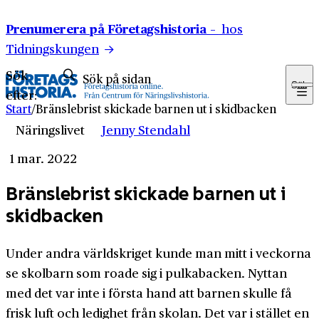
Hoppa till innehåll
Prenumerera på Företagshistoria –
hos
Tidningskungen
Sök
Sök
efter:
Start
/
Bränsle­brist skickade barnen ut i skidbacken
Näringslivet
Jenny Stendahl
1 mar. 2022
Bränsle­brist skickade barnen ut i
skidbacken
Under andra världs­kriget kunde man mitt i veckorna
se skolbarn som roade sig i pulk­abacken. Nyttan
med det var inte i första hand att barnen skulle få
frisk luft och ledighet från skolan. Det var i stället en