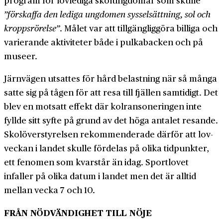
”förskaffa den lediga ungdomen sysselsättning, sol och
kropps­rörelse”
. Målet var att tillgängliggöra billiga och
varierande aktiviteter både i pulka­backen och på
museer.
Järnvägen utsattes för hård belastning när så många
satte sig på tågen för att resa till fjällen samtidigt. Det
blev en motsatt effekt där kol­ransoneringen inte
fyllde sitt syfte på grund av det höga antalet resande.
Skol­över­styrelsen rekommenderade därför att lov­
veckan i landet skulle fördelas på olika tidpunkter,
ett fenomen som kvarstår än idag. Sportlovet
infaller på olika datum i landet men det är alltid
mellan vecka 7 och 10.
FRÅN NÖDVÄNDIGHET TILL NÖJE