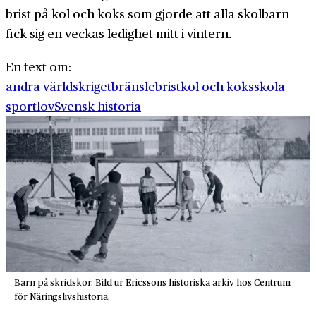
brist på kol och koks som gjorde att alla skolbarn
fick sig en veckas ledighet mitt i vintern.
En text om:
andra världskriget
bränslebrist
kol och koks
skola
sportlov
Svensk historia
Barn på skridskor. Bild ur Ericssons historiska arkiv hos Centrum
för Näringslivshistoria.