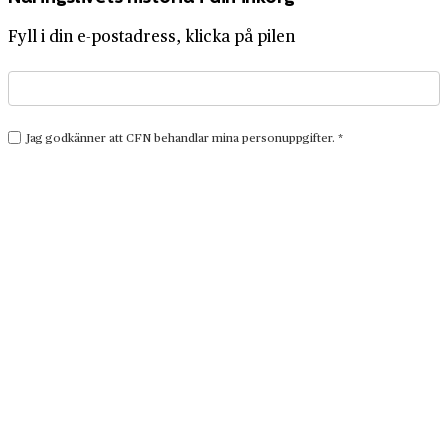
Fyll i din e-postadress, klicka på pilen
Prenumerera på tidningen Företagshistoria
Få Företagshistoria direkt i brevlådan
4 nummer för 319 kr
Prenumerera nu