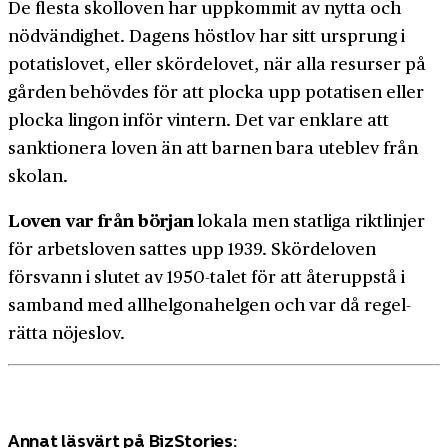
De flesta skolloven har uppkommit av nytta och
nödvändighet. Dagens höstlov har sitt ursprung i
potatis­lovet, eller skördelovet, när alla resurser på
gården behövdes för att plocka upp potatisen eller
plocka lingon inför vintern. Det var enklare att
sanktionera loven än att barnen bara uteblev från
skolan.
Loven var från början
lokala men statliga riktlinjer
för arbets­loven sattes upp 1939. Skörde­loven
försvann i slutet av 1950-talet för att återuppstå i
samband med allhelgonahe­lgen och var då regel­
rätta nöjeslov.
Annat läsvärt på BizStories: