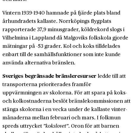
Vintern 1939-1940 hamnade på fjärde plats bland
århundradets kallaste. Norrköpings flygplats
rapporterade 37,9 minus­grader, köldrekord slogs i
Vilhelmina i Lappland då Malgoviks folkskola gjorde
mätningar på -53 grader. Kol och koks tilldelades
enbart till de samhälls­funktioner som inte kunde
använda alternativa bränslen.
Sveriges begränsade bränsle­resurser
ledde till att
transporterna prioriterades framför
uppvärmningen av skolorna. För att spara på koks-
och kolkostnaderna beslöt bränsle­kommissionen att
stänga skolorna i en vecka under de kallaste vinter­
månaderna mellan februari och mars. I folkmun
spreds uttrycket
”kokslovet”
. Oron för att barnen