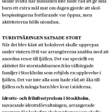
skulle svälta när hushållen inte hade råd att ge sina
barn ett extra mål mat om dagen gjorde att skol­
bespisningarna fortfarande var öppna, men
aktiviteterna hölls utomhus.
TURISTNÄRINGEN SATSADE STORT
När det blev känt att kokslovet skulle upprepas
under vintern 1941 var arrangörerna snabba med att
anordna resor till fjällen. Det var speciellt en
aktivitet för stor­stads­barnen från väl­bärgade
familjer i Stockholm som erbjöds en upplevelse i
fjällen. Det var inte alla som hade råd att åka till
fjällen och många barn blev kvar i städerna.
Idrotts- och friluftsstyrelsen i Stockholm
,
nuvarande idrotts­förvaltningen, arrangerade
program för lovlediga skol­ungdomar som skulle