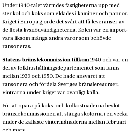
Under 1940-talet värmdes fastigheterna upp med
stenkol och koks som eldades i kaminer och pannor.
Kriget i Europa gjorde det svårt att få leveranser av
de flesta livs­nödvändigheterna. Kolen var en import­
vara liksom många andra varor som behövde
ransoneras.
Statens bränslekommission tillkom
1940 och var en
del av folk­hushållnings­departementet som fanns
mellan 1939 och 1950. De hade ansvaret att
ransonera och fördela Sveriges bränsle­resurser.
Vintrarna under kriget var ovanligt kalla.
För att spara på koks- och kolkostnaderna beslöt
bränsle­kommissionen att stänga skolorna i en vecka
under de kallaste vinter­månaderna mellan februari
och mars.