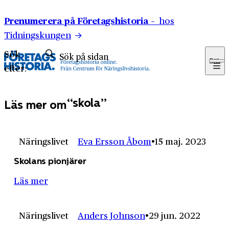
Hoppa till innehåll
Prenumerera på Företagshistoria –
hos
Tidningskungen
Sök
Sök
efter:
skola
Läs mer om
Näringslivet
Eva Ersson Åbom
15 maj. 2023
Skolans pionjärer
Läs mer
Näringslivet
Anders Johnson
29 jun. 2022