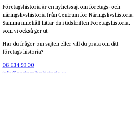
Företagshistoria är en nyhetssajt om företags- och
näringslivshistoria från Centrum för Näringslivshistoria.
Samma innehåll hittar du i tidskriften Företagshistoria,
som vi också ger ut.
Har du frågor om sajten eller vill du prata om ditt
företags historia?
08-634 99 00
info@naringslivshistoria.se
2026 © Centrum för Näringslivshistoria
Producerad av
Generation
Om Företagshistoria
Webbplatskarta