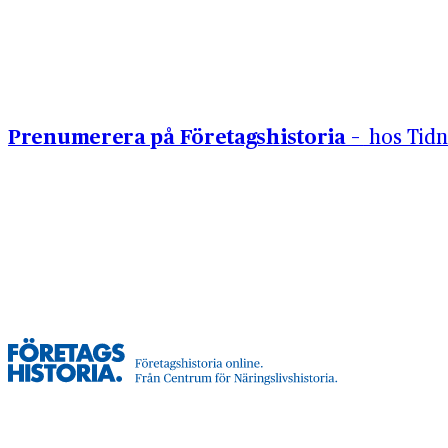
Hoppa till innehåll
Prenumerera på Företagshistoria –
hos Tidn