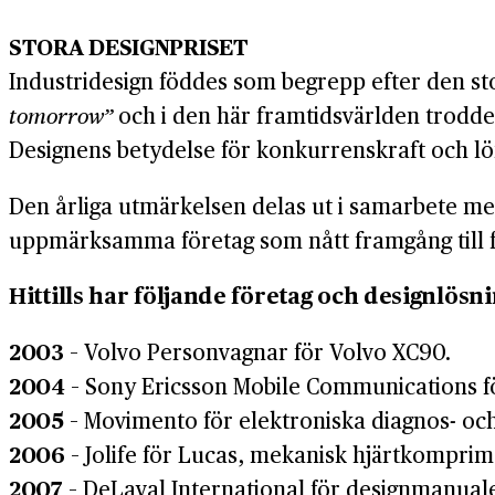
STORA DESIGNPRISET
Industridesign föddes som begrepp efter den st
tomorrow”
och i den här framtidsvärlden trodde m
Designens betydelse för konkurrenskraft och lön
Den årliga utmärkelsen delas ut i samarbete med
uppmärksamma företag som nått framgång till fö
Hittills har följande företag och designlösni
2003
– Volvo Personvagnar för Volvo XC90.
2004
– Sony Ericsson Mobile Communications fö
2005
– Movimento för elektroniska diagnos- oc
2006
– Jolife för Lucas, mekanisk hjärtkomprim
2007
– DeLaval International för designmanual