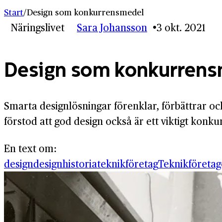
Start
/
Design som konkurrensmedel
Näringslivet
Sara Johansson
3 okt. 2021
Design som konkurren
Smarta designlösningar förenklar, förbättrar oc
förstod att god design också är ett viktigt konk
En text om:
design
designhistoria
teknikföretag
Teknikföreta