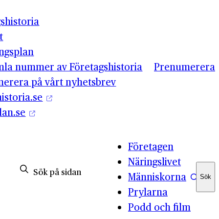
shistoria
t
ingsplan
mla nummer av Företagshistoria
Prenumerera
erera på vårt nyhetsbrev
istoria.se
lan.se
Företagen
Näringslivet
Människorna
Sök
Sök
Prylarna
Podd och film