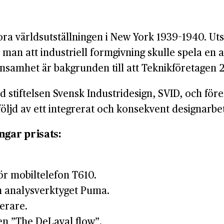
ora världsutställningen i New York 1939–1940. Ut
an att industriell formgivning skulle spela en all
samhet är bakgrunden till att Teknikföretagen 20
 stiftelsen Svensk Industridesign, SVID, och före
ljd av ett integrerat och konsekvent designarbe
ngar prisats:
r mobiltelefon T610.
h analysverktyget Puma.
erare.
en ”The DeLaval flow”.