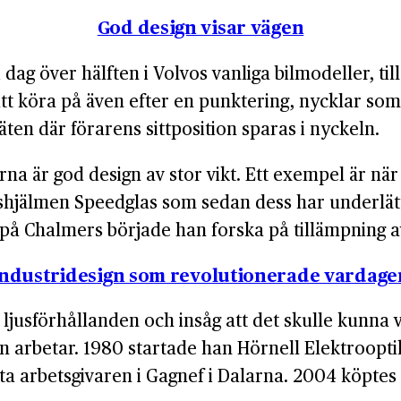
God design visar vägen
 dag över hälften i Volvos vanliga bilmodeller, ti
att köra på även efter en punktering, nycklar s
ten där förarens sittposition sparas i nyckeln.
na är god design av stor vikt. Ett exempel är n
hjälmen Speedglas som sedan dess har underlätt
å Chalmers började han forska på tillämpning av 
Industridesign som revolutionerade vardage
ljusförhållanden och insåg att det skulle kunna v
n arbetar. 1980 startade han Hörnell Elektroopti
a arbetsgivaren i Gagnef i Dalarna. 2004 köptes 