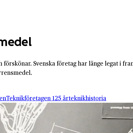
smedel
h förskönar. Svenska företag har länge legat i fr
urrensmedel.
gen
Teknikföretagen 125 år
teknikhistoria