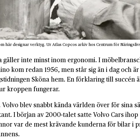
som här designar verktyg. Ur Atlas Copcos arkiv hos Centrum för Näringslivs
 gäller inte minst inom ergonomi. I möbelbransch
ino kom redan 1956, men står sig än i dag och är
stidningen Sköna hem. En förklaring till succén 
ur kroppen fungerar.
. Volvo blev snabbt kända världen över för sina 
kant. I början av 2000-talet satte Volvo Cars iho
 kvinnor var de mest krävande kunderna för bila
ännens.