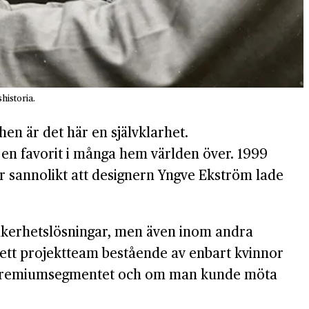
historia.
en är det här en självklarhet.
 en favorit i många hem världen över. 1999
är sannolikt att designern Yngve Ekström lade
säkerhetslösningar, men även inom andra
p ett projektteam bestående av enbart kvinnor
r i premiumsegmentet och om man kunde möta