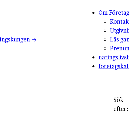
Om Företag
Kontak
Utgivn
ingskungen
Läs ga
Prenum
naringslivsh
foretagskal
Sök
efter: