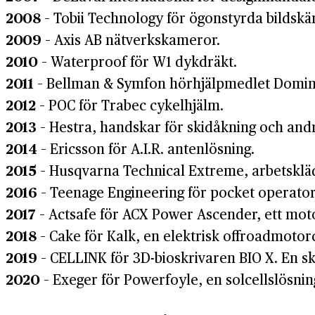
2008
– Tobii Technology för ögonstyrda bildskä
2009
– Axis AB nätverkskameror.
2010
– Waterproof för W1 dykdräkt.
2011
– Bellman & Symfon hörhjälpmedlet Domin
2012
– POC för Trabec cykelhjälm.
2013
– Hestra, handskar för skidåkning och andr
2014
– Ericsson för A.I.R. antenlösning.
2015
– Husqvarna Technical Extreme, arbetsklä
2016
– Teenage Engineering för pocket operato
2017
– Actsafe för ACX Power Ascender, ett mot
2018
– Cake för Kalk, en elektrisk offroadmotor
2019
– CELLINK för 3D-bioskrivaren BIO X. En sk
2020
– Exeger för Powerfoyle, en solcellslösnin