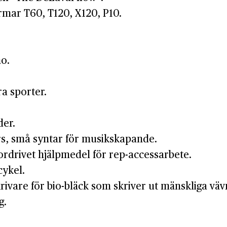
rmar T60, T120, X120, P10.
o.
a sporter.
der.
rs, små syntar för musikskapande.
ordrivet hjälpmedel för rep-accessarbete.
cykel.
rivare för bio-bläck som skriver ut mänskliga väv
g.