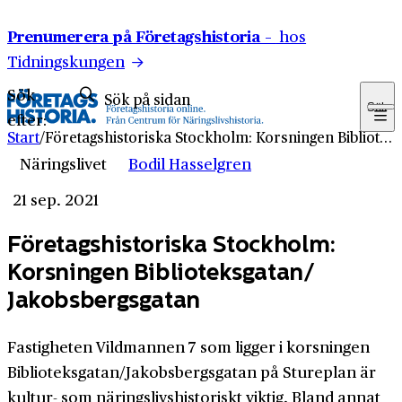
Hoppa till innehåll
Prenumerera på Företagshistoria –
hos
Tidningskungen
Sök
Sök
efter:
Start
/
Företagshistoriska Stockholm: Korsningen Biblioteksgatan/ Jakobsbergsgatan
Näringslivet
Bodil Hasselgren
21 sep. 2021
Företagshistoriska Stockholm:
Korsningen Biblioteksgatan/
Jakobsbergsgatan
Fastigheten Vildmannen 7 som ligger i korsningen
Biblioteksgatan/Jakobsbergsgatan på Stureplan är
kultur- som näringslivshistoriskt viktig. Bland annat