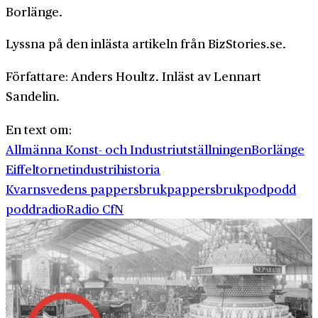
Borlänge.
Lyssna på den inlästa artikeln från BizStories.se.
Författare: Anders Houltz. Inläst av Lennart
Sandelin.
En text om:
Allmänna Konst- och Industriutställningen
Borlänge
Eiffeltornet
industrihistoria
Kvarnsvedens pappersbruk
pappersbruk
pod
podd
poddradio
Radio CfN