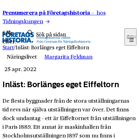
Hoppa till innehåll
Prenumerera på Företagshistoria –
hos
Tidningskungen
Sök
Sök
efter:
Start
/
Inläst: Borlänges eget Eiffeltorn
Näringslivet
Margarita Feldman
25 apr. 2022
Inläst: Borlänges eget Eiffeltorn
De flesta byggnader från de stora utställningarnas
tid revs när själva utställningen var över. Det finns
dock undantag – ett är Eiffeltornet från utställningen
i Paris 1889. Ett annat är maskinhallen från
Stockholmsutställningen 1897 som nu finns i