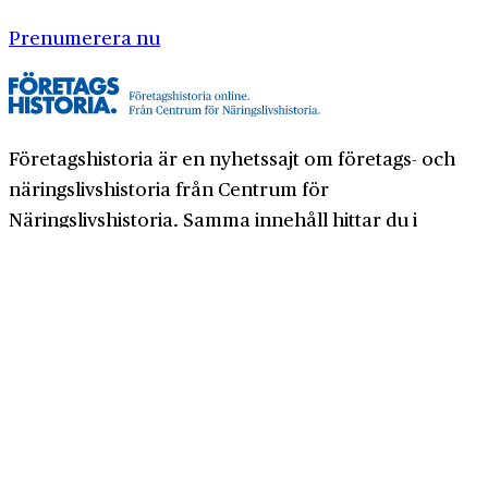
Prenumerera nu
Företagshistoria är en nyhetssajt om företags- och
näringslivshistoria från Centrum för
Näringslivshistoria. Samma innehåll hittar du i
tidskriften Företagshistoria, som vi också ger ut.
Har du frågor om sajten eller vill du prata om ditt
företags historia?
08-634 99 00
info@naringslivshistoria.se
2026 © Centrum för Näringslivshistoria